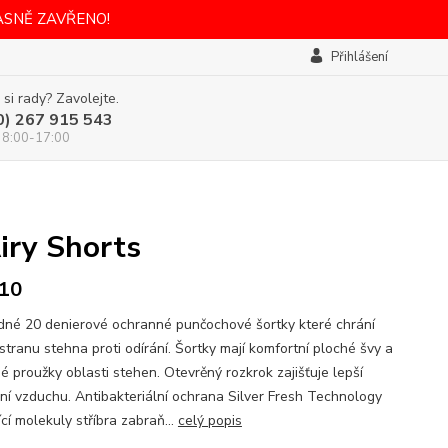
ASNĚ ZAVŘENO!
Přihlášení
 si rady? Zavolejte.
0) 267 915 543
 8:00-17:00
iry Shorts
10
dné 20 denierové ochranné punčochové šortky které chrání
 stranu stehna proti odírání. Šortky mají komfortní ploché švy a
é proužky oblasti stehen. Otevrěný rozkrok zajišťuje lepší
ní vzduchu. Antibakteriální ochrana Silver Fresh Technology
cí molekuly stříbra zabraň...
celý popis