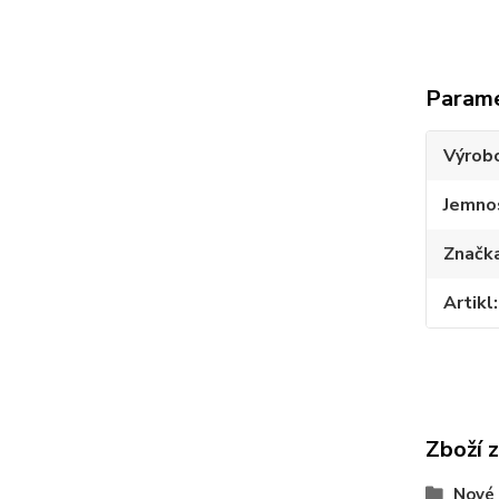
Param
Výrob
Jemno
Značk
Artikl
Zboží 
Nové