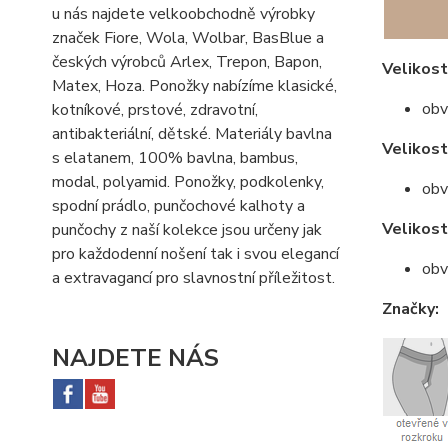
u nás najdete velkoobchodně výrobky
značek Fiore, Wola, Wolbar, BasBlue a
českých výrobců Arlex, Trepon, Bapon,
Velikost
Matex, Hoza. Ponožky nabízíme klasické,
obv
kotníkové, prstové, zdravotní,
antibakteriální, dětské. Materiály bavlna
Velikos
s elatanem, 100% bavlna, bambus,
modal, polyamid. Ponožky, podkolenky,
obv
spodní prádlo, punčochové kalhoty a
Velikos
punčochy z naší kolekce jsou určeny jak
pro každodenní nošení tak i svou elegancí
obv
a extravagancí pro slavnostní příležitost.
Značky:
NAJDETE NÁS