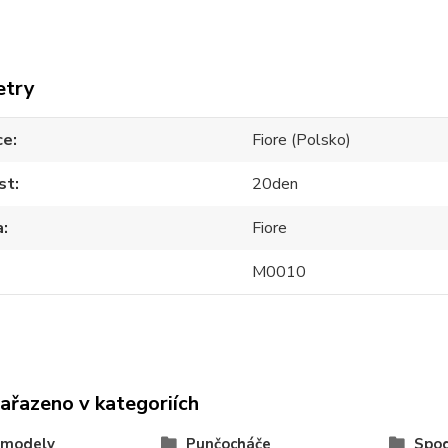
etry
ce
Fiore (Polsko)
st
20den
a
Fiore
M0010
zařazeno v kategoriích
 modely
Punčocháče
Spod