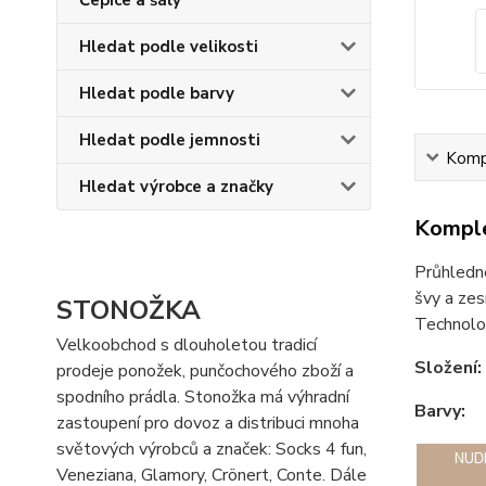
Čepice a šály
Hledat podle velikosti
Hledat podle barvy
Hledat podle jemnosti
Kompl
Hledat výrobce a značky
Komple
Průhledné
švy a zes
STONOŽKA
Technolog
Velkoobchod s dlouholetou tradicí
Složení:
prodeje ponožek, punčochového zboží a
spodního prádla. Stonožka má výhradní
Barvy:
zastoupení pro dovoz a distribuci mnoha
světových výrobců a značek: Socks 4 fun,
Veneziana, Glamory, Crönert, Conte. Dále