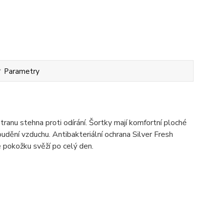
Parametry
ranu stehna proti odírání. Šortky mají komfortní ploché
oudění vzduchu. Antibakteriální ochrana Silver Fresh
e pokožku svěží po celý den.