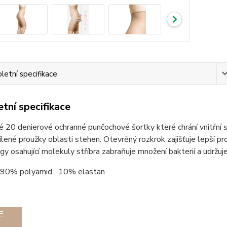
etní specifikace
tní specifikace
 20 denierové ochranné punčochové šortky které chrání vnitřní st
ílené proužky oblasti stehen. Otevrěný rozkrok zajišťuje lepší pr
y osahující molekuly stříbra zabraňuje množení bakterií a udržuj
90% polyamid 10% elastan