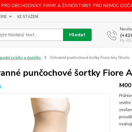
 PRO OBCHODNÍKY, FIRMY A ŽIVNOSTNÍKY. PRO NEMOC DOČ
ERIE
KE STAŽENÍ
Nevíte
Hledat
(+42
Po-Pá,
podní prádlo a doplňky
Ochranné punčochové šortky Fiore Airy Shorts
anné punčochové šortky Fiore A
M00
Průhle
vnitřní
zesílen
proudě
osahují