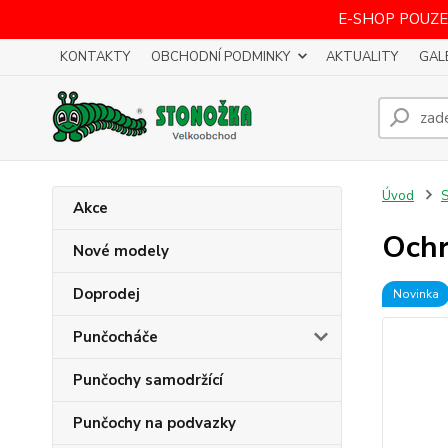
E-SHOP POUZE
KONTAKTY
OBCHODNÍ PODMINKY
AKTUALITY
GAL
Úvod
S
Akce
Ochr
Nové modely
Doprodej
Novinka
Punčocháče
Punčochy samodržící
Punčochy na podvazky