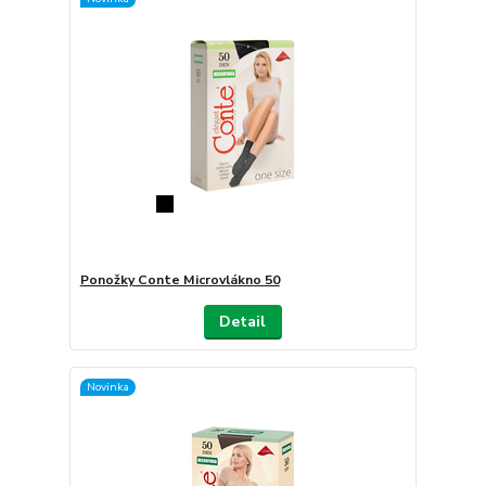
Ponožky Conte Microvlákno 50
Detail
Novinka