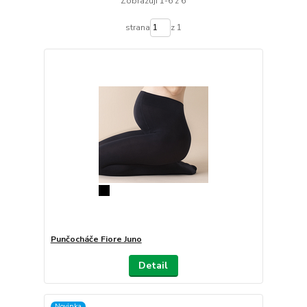
Zobrazuji 1-6 z 6
strana
z 1
Punčocháče Fiore Juno
Detail
Novinka