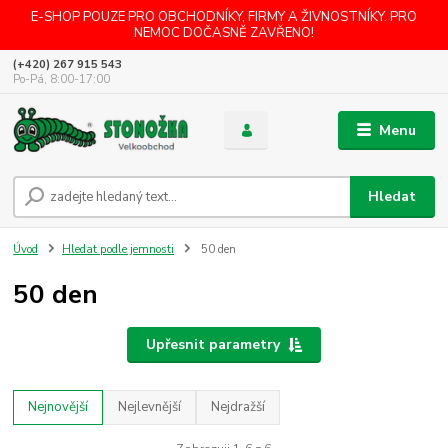
E-SHOP POUZE PRO OBCHODNÍKY, FIRMY A ŽIVNOSTNÍKY. PRO
NEMOC DOČASNĚ ZAVŘENO!
(+420) 267 915 543
Po-Pá, 8:00-17:00
Menu
Hledat
Úvod
Hledat podle jemnosti
50 den
50 den
Upřesnit parametry
Nejnovější
Nejlevnější
Nejdražší