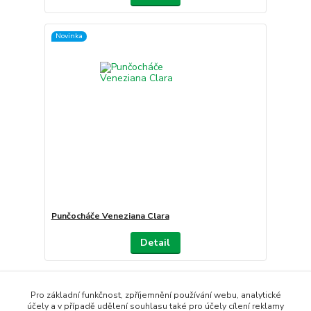
Novinka
Punčocháče Veneziana Clara
Detail
Načíst další produkty (21)
Pro základní funkčnost, zpříjemnění používání webu, analytické
účely a v případě udělení souhlasu také pro účely cílení reklamy