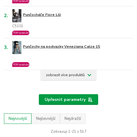
TOP produkt
2.
Punčocháče Fiore Lili
C5101
TOP produkt
3.
Punčochy na podvazky Veneziana Calze 15
TOP produkt
zobrazit více produktů
Upřesnit parametry
Nejnovější
Nejlevnější
Nejdražší
Zobrazuji 1-21 z 517