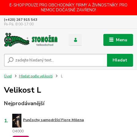
E-SHOP POUZE PRO OBCHODNÍKY, FIRMY A ŽIVNOSTNÍKY. PRO
NEMOC DOČASNĚ ZAVŘENO!
(+420) 267 915 543
Po-Pá, 8:00-17:00
Menu
Hledat
Úvod
Hledat podle velikosti
L
Velikost L
Nejprodávanější
1.
Punčochy samodržící Fiore Milena
O4000