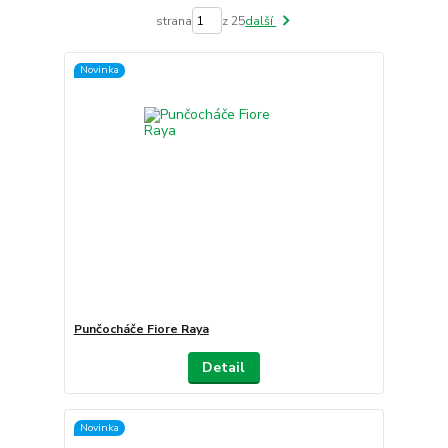
strana
z 25
další
Novinka
Punčocháče Fiore Raya
Detail
Novinka