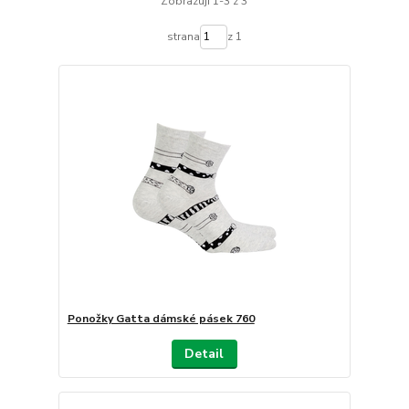
Zobrazuji 1-3 z 3
strana
z 1
Ponožky Gatta dámské pásek 760
Detail