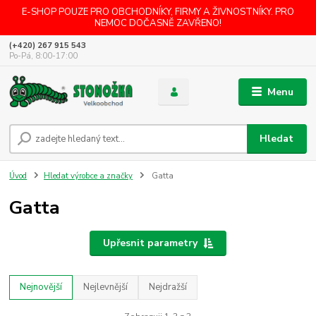
E-SHOP POUZE PRO OBCHODNÍKY, FIRMY A ŽIVNOSTNÍKY. PRO
NEMOC DOČASNĚ ZAVŘENO!
(+420) 267 915 543
Po-Pá, 8:00-17:00
Menu
Hledat
Úvod
Hledat výrobce a značky
Gatta
Gatta
Upřesnit parametry
Nejnovější
Nejlevnější
Nejdražší