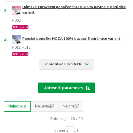
Dámské zdravotní ponožky HOZA 100% bavlna-5 párů více
2.
variant
H002
TOP produkt
3.
Pánské ponožky HOZA 100% bavlna-5 párů-více variant
H011,H012
TOP produkt
zobrazit více produktů
Upřesnit parametry
Nejnovější
Nejlevnější
Nejdražší
Zobrazuji 1-20 z 20
strana
z 1