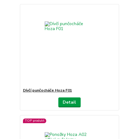
Dívčí punčocháče Hoza F01
Detail
TOP produkt