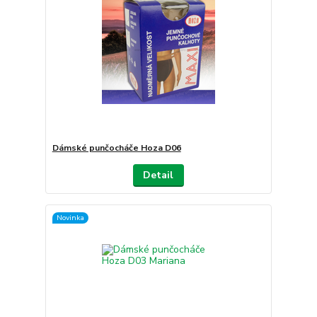
Dámské punčocháče Hoza D06
Detail
Novinka