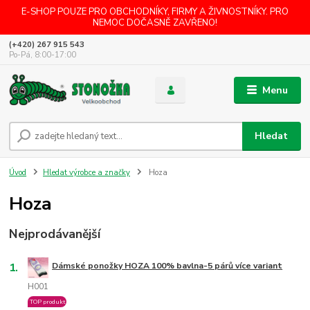
E-SHOP POUZE PRO OBCHODNÍKY, FIRMY A ŽIVNOSTNÍKY. PRO
NEMOC DOČASNĚ ZAVŘENO!
(+420) 267 915 543
Po-Pá, 8:00-17:00
Menu
Hledat
Úvod
Hledat výrobce a značky
Hoza
Hoza
Nejprodávanější
1.
Dámské ponožky HOZA 100% bavlna-5 párů více variant
H001
TOP produkt