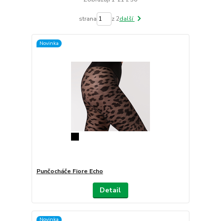
strana
z 2
další
Novinka
Punčocháče Fiore Echo
Detail
Novinka