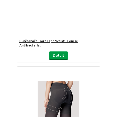
Punčocháče Fiore High Waist Bikini 40
Antibacterial
Detail