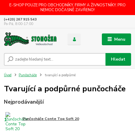
E-SHOP POUZE PRO OBCHODNÍKY, FIRMY A ŽIVNOSTNÍKY. PRO
NEMOC DOČASNĚ ZAVŘENO!
(+420) 267 915 543
Po-Pá, 8:00-17:00
Menu
Hledat
Úvod
Punčocháče
tvarující a podpůrné
Tvarující a podpůrné punčocháče
Nejprodávanější
1.
Punčocháče Conte Top Soft 20