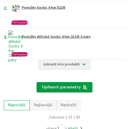
2.
Ponožky Socks 4 fun 5226
TOP produkt
3.
Ponožky dětské Socks 4 fun 3118-3 páry
TOP produkt
zobrazit více produktů
Upřesnit parametry
Nejnovější
Nejlevnější
Nejdražší
Zobrazuji 1-21 z 83
strana
z 4
další