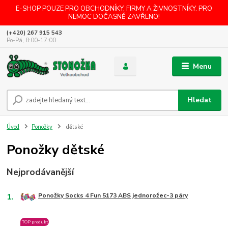
E-SHOP POUZE PRO OBCHODNÍKY, FIRMY A ŽIVNOSTNÍKY. PRO
NEMOC DOČASNĚ ZAVŘENO!
(+420) 267 915 543
Po-Pá, 8:00-17:00
Menu
Hledat
Úvod
Ponožky
dětské
Ponožky dětské
Nejprodávanější
1.
Ponožky Socks 4 Fun 5173 ABS jednorožec-3 páry
TOP produkt