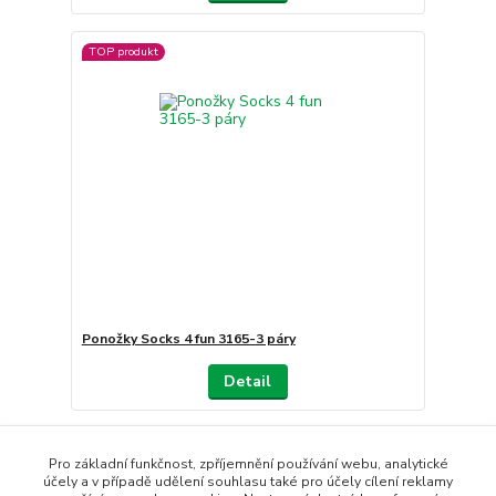
TOP produkt
Ponožky Socks 4 fun 3165-3 páry
Detail
Načíst další produkty (21)
Pro základní funkčnost, zpříjemnění používání webu, analytické
účely a v případě udělení souhlasu také pro účely cílení reklamy
strana
z 4
další