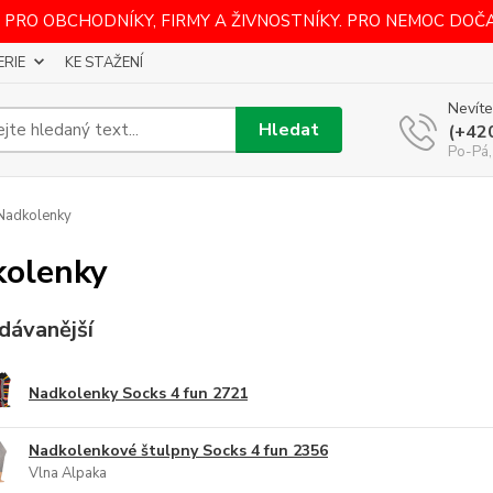
 PRO OBCHODNÍKY, FIRMY A ŽIVNOSTNÍKY. PRO NEMOC DOČ
ERIE
KE STAŽENÍ
Nevíte
Hledat
(+42
Po-Pá,
Nadkolenky
olenky
dávanější
Nadkolenky Socks 4 fun 2721
Nadkolenkové štulpny Socks 4 fun 2356
Vlna Alpaka