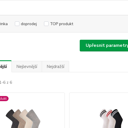
inka
doprodej
TOP produkt
Upřesnit parametr
ější
Nejlevnější
Nejdražší
1-6 z 6
dukt