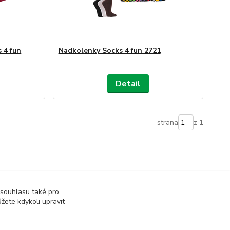
 4 fun
Nadkolenky Socks 4 fun 2721
Detail
strana
z 1
 souhlasu také pro
žete kdykoli upravit