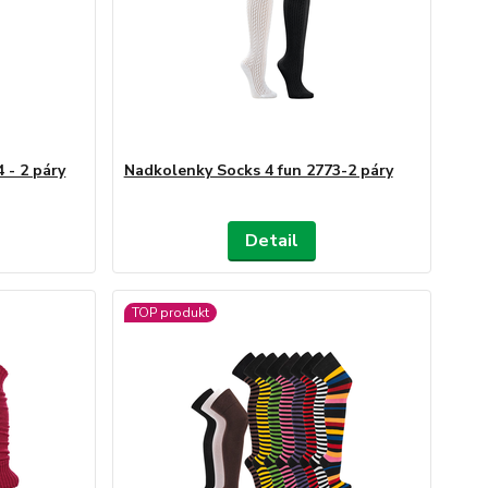
 - 2 páry
Nadkolenky Socks 4 fun 2773-2 páry
Detail
TOP produkt