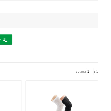
y
strana
z 1