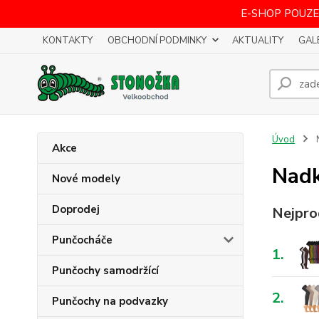
E-SHOP POUZE
KONTAKTY
OBCHODNÍ PODMINKY
AKTUALITY
GAL
Úvod
Akce
Nadk
Nové modely
Doprodej
Nejpro
Punčocháče
1.
Punčochy samodržící
2.
Punčochy na podvazky