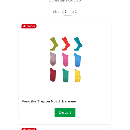
Zobrazuji 1-20 z 20
strana
z 1
doprodej
Ponožky Trepon North barevné
Detail
doprodej