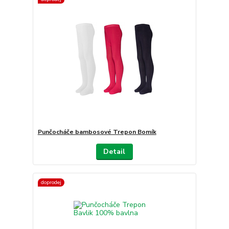
Punčocháče bambosové Trepon Bomík
Detail
doprodej