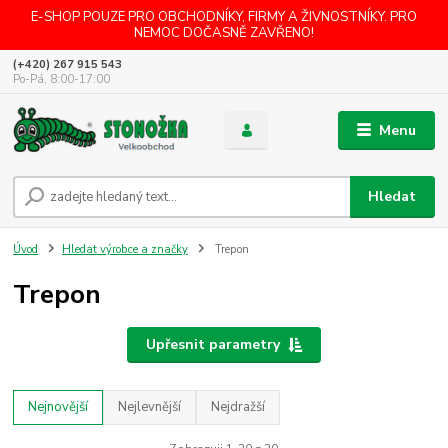
E-SHOP POUZE PRO OBCHODNÍKY, FIRMY A ŽIVNOSTNÍKY. PRO
NEMOC DOČASNĚ ZAVŘENO!
(+420) 267 915 543
Po-Pá, 8:00-17:00
Menu
Hledat
Úvod
Hledat výrobce a značky
Trepon
Trepon
Upřesnit parametry
Nejnovější
Nejlevnější
Nejdražší