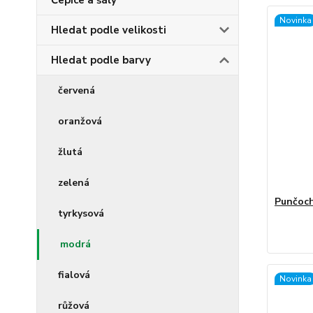
Čepice a šály
Novinka
Hledat podle velikosti
Hledat podle barvy
červená
oranžová
žlutá
zelená
Punčoch
tyrkysová
modrá
fialová
Novinka
růžová