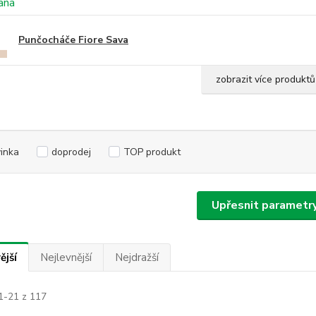
Punčocháče Fiore Sava
zobrazit více produktů
inka
doprodej
TOP produkt
Upřesnit parametr
ější
Nejlevnější
Nejdražší
1-21 z 117