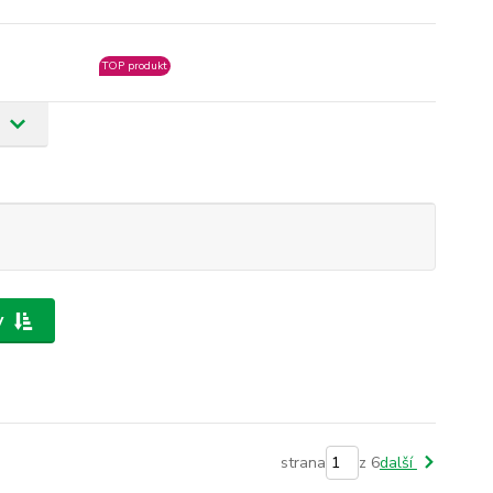
TOP produkt
y
strana
z 6
další