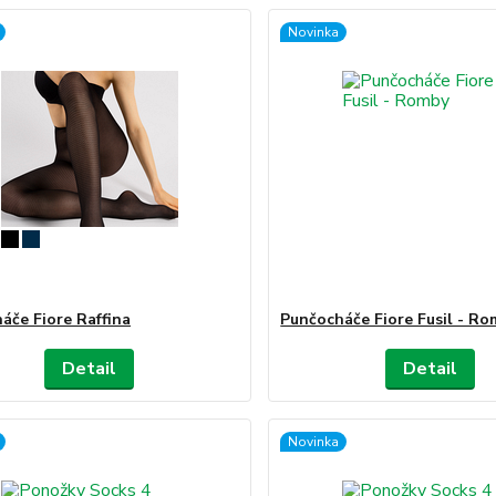
Novinka
áče Fiore Raffina
Punčocháče Fiore Fusil - R
Detail
Detail
Novinka