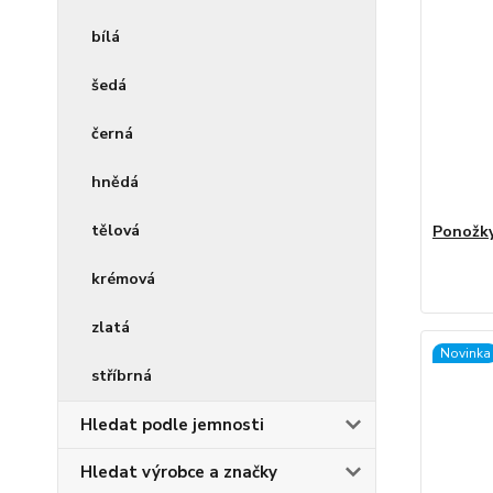
bílá
šedá
černá
hnědá
tělová
Ponožky
krémová
zlatá
Novinka
stříbrná
Hledat podle jemnosti
Hledat výrobce a značky