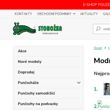
E-SHOP POUZE
KONTAKTY
OBCHODNÍ PODMINKY
AKTUALITY
GAL
Úvod
H
Akce
Mod
Nové modely
Doprodej
Nejpro
Punčocháče
1.
Punčochy samodržící
Punčochy na podvazky
2.