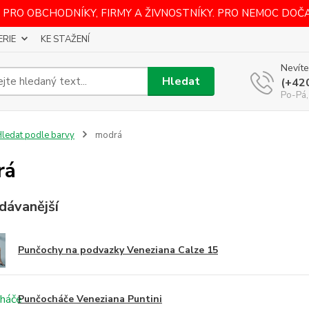
 PRO OBCHODNÍKY, FIRMY A ŽIVNOSTNÍKY. PRO NEMOC DOČ
ERIE
KE STAŽENÍ
Nevíte
Hledat
(+42
Po-Pá,
ledat podle barvy
modrá
rá
dávanější
Punčochy na podvazky Veneziana Calze 15
Punčocháče Veneziana Puntini