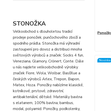
STONOŽKA
Velkoobchod s dlouholetou tradicí
Ponožky
prodeje ponožek, punčochového zboží a
spodního prádla. Stonožka má výhradní
zastoupení pro dovoz a distribuci mnoha
světových výrobců a značek: Socks 4 fun,
Novinka
Veneziana, Glamory, Crönert, Conte. Dále
u nás najdete velkoobchodně výrobky
značek Fiore, Wola, Wolbar, BasBlue a
českých výrobců Arlex, Trepon, Bapon,
Matex, Hoza. Ponožky nabízíme klasické,
kotníkové, prstové, zdravotní,
antibakteriální, dětské. Materiály bavlna
s elatanem, 100% bavlna, bambus,
modal, polyamid. Ponožky, podkolenky,