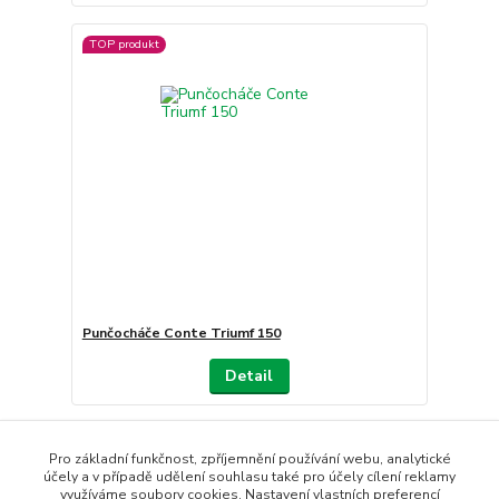
TOP produkt
Punčocháče Conte Triumf 150
Detail
Načíst další produkty (21)
Pro základní funkčnost, zpříjemnění používání webu, analytické
účely a v případě udělení souhlasu také pro účely cílení reklamy
strana
z 3
další
využíváme soubory cookies. Nastavení vlastních preferencí