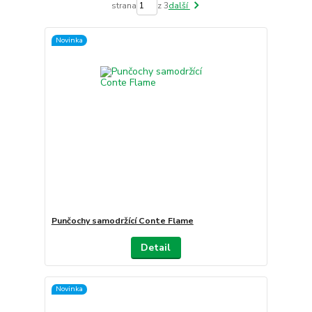
strana
z 3
další
Novinka
Punčochy samodržící Conte Flame
Detail
Novinka