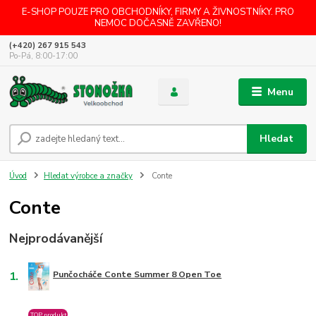
E-SHOP POUZE PRO OBCHODNÍKY, FIRMY A ŽIVNOSTNÍKY. PRO
NEMOC DOČASNĚ ZAVŘENO!
(+420) 267 915 543
Po-Pá, 8:00-17:00
Menu
Hledat
Úvod
Hledat výrobce a značky
Conte
Conte
Nejprodávanější
1.
Punčocháče Conte Summer 8 Open Toe
TOP produkt