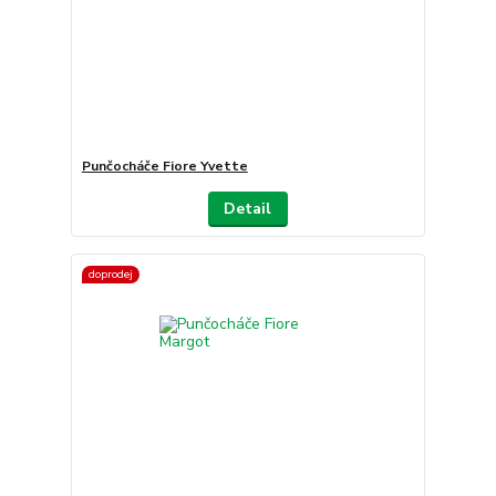
Punčocháče Fiore Yvette
Detail
doprodej