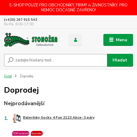
E-SHOP POUZE PRO OBCHODNÍKY, FIRMY A ŽIVNOSTNÍKY. PRO
NEMOC DOČASNĚ ZAVŘENO!
(+420) 267 915 543
Po-Pá, 8:00-17:00
Menu
Hledat
Úvod
Doprodej
Doprodej
Nejprodávanější
1.
Balerínky Socks 4 Fun 2123 Akce-3 páry
TOP produkt
doprodej