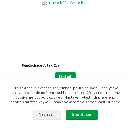
Punčocháče Arlex Eva
Detail
Pro základní funkčnost, zpříjemnění používání webu, analytické
účely a v případě udělení souhlasu také pro účely cílení reklamy
strana
z 1
využíváme soubory cookies. Nastavení vlastních preferencí
cookies můžete kdykoli upravit odkazem ve spodní části stránek.
Souhlasím
Nastavení