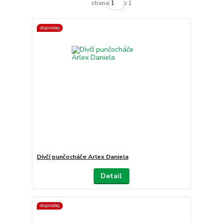
strana
z 1
doprodej
Dívčí punčocháče Arlex Daniela
Detail
doprodej