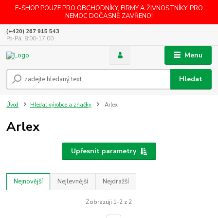
E-SHOP POUZE PRO OBCHODNÍKY, FIRMY A ŽIVNOSTNÍKY. PRO
NEMOC DOČASNĚ ZAVŘENO!
(+420) 267 915 543
Po-Pá, 8:00-17:00
Menu
Hledat
Úvod
Hledat výrobce a značky
Arlex
Arlex
Upřesnit parametry
Nejnovější
Nejlevnější
Nejdražší
Zobrazuji 1-2 z 2