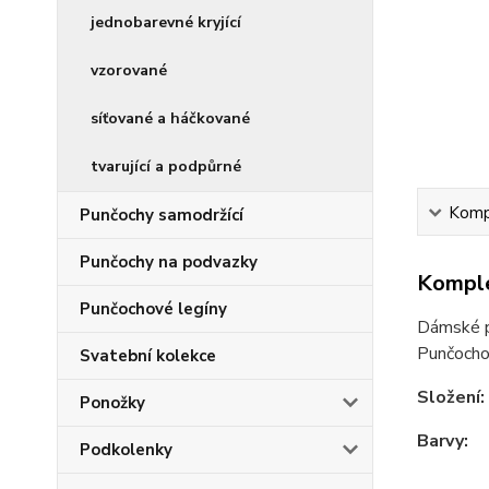
jednobarevné kryjící
vzorované
síťované a háčkované
tvarující a podpůrné
Kompl
Punčochy samodržící
Punčochy na podvazky
Komple
Punčochové legíny
Dámské pr
Punčochov
Svatební kolekce
Složení:
Ponožky
Barvy:
Podkolenky