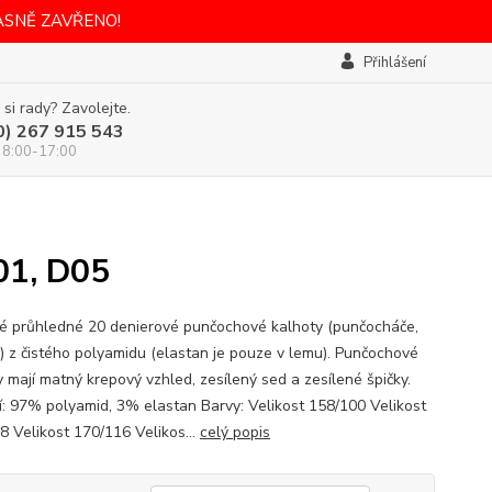
ASNĚ ZAVŘENO!
Přihlášení
 si rady? Zavolejte.
0) 267 915 543
 8:00-17:00
01, D05
 průhledné 20 denierové punčochové kalhoty (punčocháče,
y) z čistého polyamidu (elastan je pouze v lemu). Punčochové
y mají matný krepový vzhled, zesílený sed a zesílené špičky.
í: 97% polyamid, 3% elastan Barvy: Velikost 158/100 Velikost
8 Velikost 170/116 Velikos...
celý popis