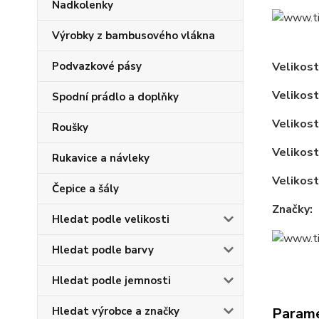
Nadkolenky
Výrobky z bambusového vlákna
Podvazkové pásy
Velikos
Velikos
Spodní prádlo a doplňky
Velikos
Roušky
Velikos
Rukavice a návleky
Velikos
Čepice a šály
Značky:
Hledat podle velikosti
Hledat podle barvy
Hledat podle jemnosti
Hledat výrobce a značky
Param