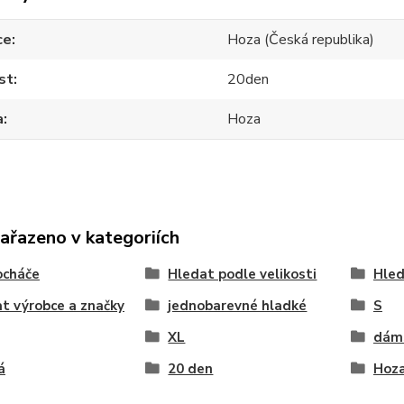
ce
Hoza (Česká republika)
st
20den
a
Hoza
zařazeno v kategoriích
ocháče
Hledat podle velikosti
Hled
t výrobce a značky
jednobarevné hladké
S
XL
dám
á
20 den
Hoz