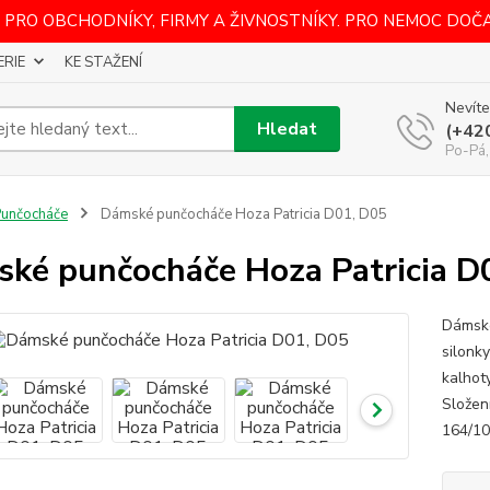
 PRO OBCHODNÍKY, FIRMY A ŽIVNOSTNÍKY. PRO NEMOC DOČ
ERIE
KE STAŽENÍ
Nevíte
Hledat
(+42
Po-Pá,
unčocháče
Dámské punčocháče Hoza Patricia D01, D05
ké punčocháče Hoza Patricia D
Dámské
silonk
kalhot
Složen
164/10