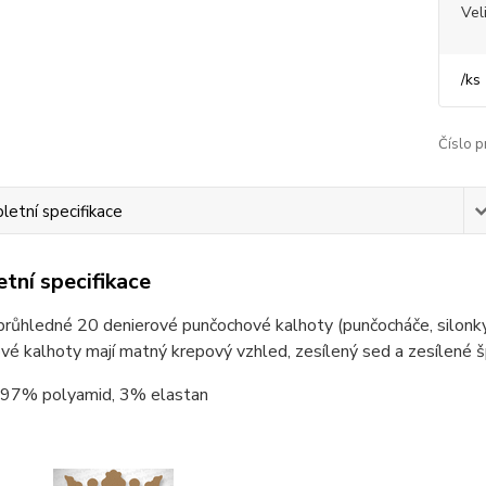
Vel
/
ks
Číslo p
etní specifikace
tní specifikace
ůhledné 20 denierové punčochové kalhoty (punčocháče, silonky)
é kalhoty mají matný krepový vzhled, zesílený sed a zesílené š
97% polyamid, 3% elastan