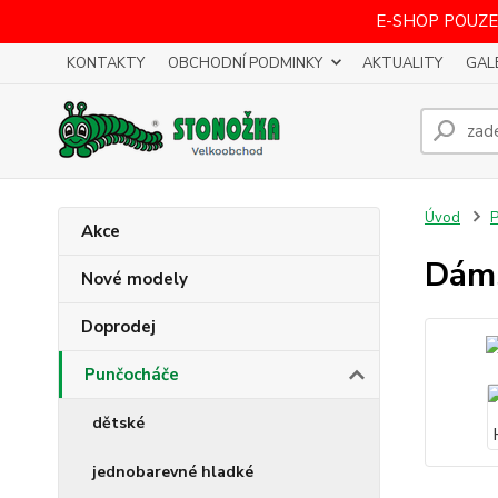
E-SHOP POUZE
KONTAKTY
OBCHODNÍ PODMINKY
AKTUALITY
GAL
Úvod
P
Akce
Dáms
Nové modely
Doprodej
Punčocháče
dětské
jednobarevné hladké