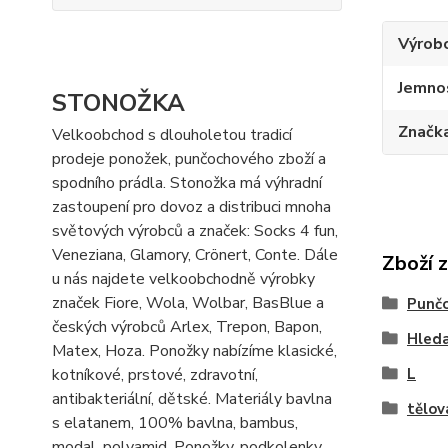
Výrob
Jemno
STONOŽKA
Značk
Velkoobchod s dlouholetou tradicí
prodeje ponožek, punčochového zboží a
spodního prádla. Stonožka má výhradní
zastoupení pro dovoz a distribuci mnoha
světových výrobců a značek: Socks 4 fun,
Veneziana, Glamory, Crönert, Conte. Dále
Zboží 
u nás najdete velkoobchodně výrobky
značek Fiore, Wola, Wolbar, BasBlue a
Punč
českých výrobců Arlex, Trepon, Bapon,
Hleda
Matex, Hoza. Ponožky nabízíme klasické,
kotníkové, prstové, zdravotní,
L
antibakteriální, dětské. Materiály bavlna
tělov
s elatanem, 100% bavlna, bambus,
modal, polyamid. Ponožky, podkolenky,