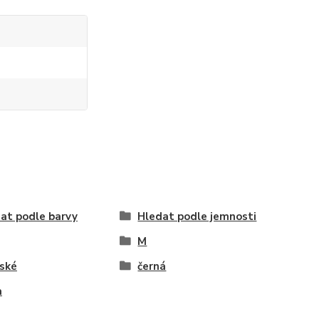
at podle barvy
Hledat podle jemnosti
M
ské
černá
a