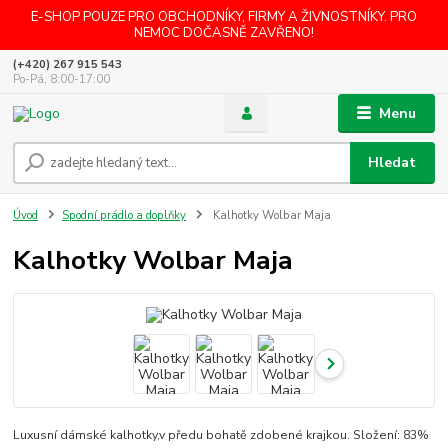
E-SHOP POUZE PRO OBCHODNÍKY, FIRMY A ŽIVNOSTNÍKY. PRO
NEMOC DOČASNĚ ZAVŘENO!
(+420) 267 915 543
Po-Pá, 8:00-17:00
Menu
Hledat
Úvod
Spodní prádlo a doplňky
Kalhotky Wolbar Maja
Kalhotky Wolbar Maja
Luxusní dámské kalhotky,v předu bohatě zdobené krajkou. Složení: 83%