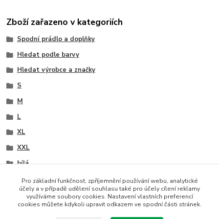
Zboží zařazeno v kategoriích
Spodní prádlo a doplňky
Hledat podle barvy
Hledat výrobce a značky
S
M
L
XL
XXL
bílá
černá
Pro základní funkčnost, zpříjemnění používání webu, analytické
účely a v případě udělení souhlasu také pro účely cílení reklamy
tělová
využíváme soubory cookies. Nastavení vlastních preferencí
cookies můžete kdykoli upravit odkazem ve spodní části stránek.
Wolbar