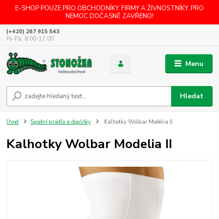
E-SHOP POUZE PRO OBCHODNÍKY, FIRMY A ŽIVNOSTNÍKY. PRO
NEMOC DOČASNĚ ZAVŘENO!
(+420) 267 915 543
Po-Pá, 8:00-17:00
Menu
Hledat
Úvod
Spodní prádlo a doplňky
Kalhotky Wolbar Modelia II
Kalhotky Wolbar Modelia II