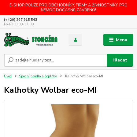
E-SHOP POUZE PRO OBCHODNÍKY, FIRMY A ŽIVNOSTNÍKY. PRO
NEMOC DOČASNĚ ZAVŘENO!
(+420) 267 915 543
Po-Pá, 8:00-17:00
Menu
Hledat
Úvod
Spodní prádlo a doplňky
Kalhotky Wolbar eco-MI
Kalhotky Wolbar eco-MI