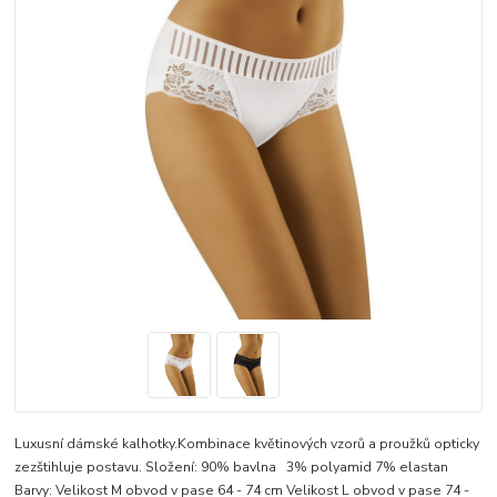
Luxusní dámské kalhotky.Kombinace květinových vzorů a proužků opticky
zezštihluje postavu. Složení: 90% bavlna 3% polyamid 7% elastan
Barvy: Velikost M obvod v pase 64 - 74 cm Velikost L obvod v pase 74 -