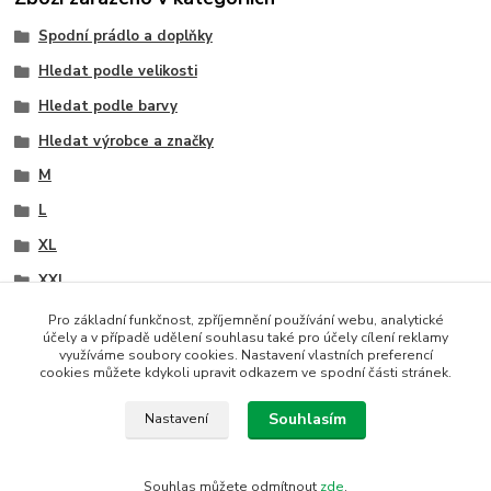
Spodní prádlo a doplňky
Hledat podle velikosti
Hledat podle barvy
Hledat výrobce a značky
M
L
XL
XXL
bílá
Pro základní funkčnost, zpříjemnění používání webu, analytické
účely a v případě udělení souhlasu také pro účely cílení reklamy
černá
využíváme soubory cookies. Nastavení vlastních preferencí
cookies můžete kdykoli upravit odkazem ve spodní části stránek.
Wolbar
Souhlasím
Nastavení
Souhlas můžete odmítnout
zde
.