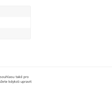
at podle barvy
Hledat podle jemnosti
 souhlasu také pro
žete kdykoli upravit
L
á
90 den