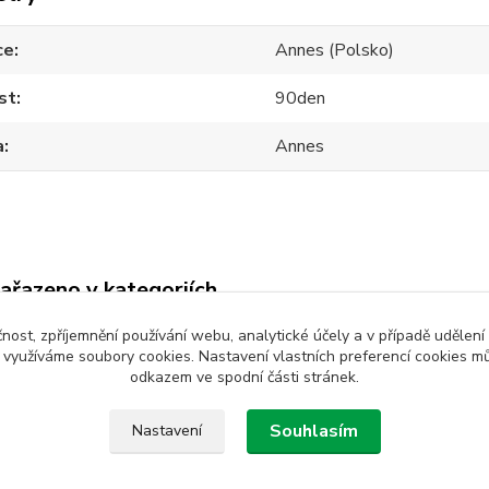
ce
Annes (Polsko)
st
90den
a
Annes
zařazeno v kategoriích
chové legíny
Hledat podle velikosti
Hled
čnost, zpříjemnění používání webu, analytické účely a v případě udělení
y využíváme soubory cookies. Nastavení vlastních preferencí cookies mů
t výrobce a značky
S
M
odkazem ve spodní části stránek.
modrá
čern
Souhlasím
Nastavení
s