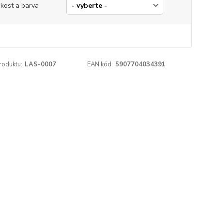
ikost a barva
roduktu:
LAS-0007
EAN kód:
5907704034391