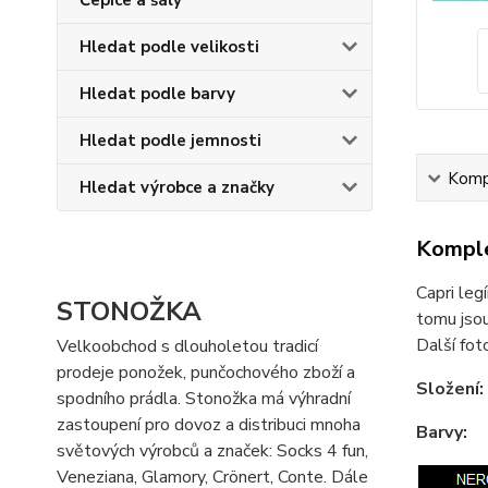
Čepice a šály
Hledat podle velikosti
Hledat podle barvy
Hledat podle jemnosti
Kompl
Hledat výrobce a značky
Komple
Capri leg
STONOŽKA
tomu jsou
Další fot
Velkoobchod s dlouholetou tradicí
prodeje ponožek, punčochového zboží a
Složení:
spodního prádla. Stonožka má výhradní
zastoupení pro dovoz a distribuci mnoha
Barvy:
světových výrobců a značek: Socks 4 fun,
Veneziana, Glamory, Crönert, Conte. Dále