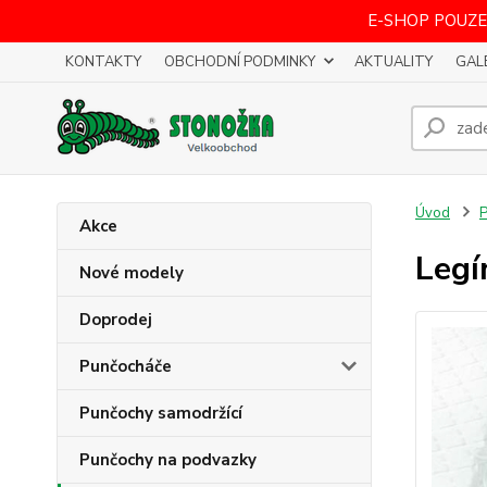
E-SHOP POUZE
KONTAKTY
OBCHODNÍ PODMINKY
AKTUALITY
GAL
Úvod
P
Akce
Legí
Nové modely
Doprodej
Punčocháče
Punčochy samodržící
Punčochy na podvazky