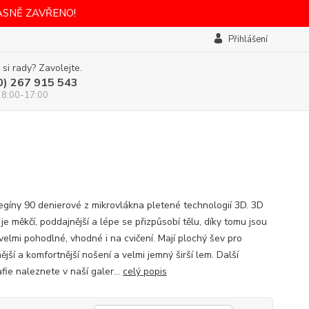
ASNĚ ZAVŘENO!
Přihlášení
 si rady? Zavolejte.
0) 267 915 543
 8:00-17:00
legíny 90 denierové z mikrovlákna pletené technologií 3D. 3D
je měkčí, poddajnější a lépe se přizpůsobí tělu, díky tomu jsou
velmi pohodlné, vhodné i na cvičení. Mají plochý šev pro
ější a komfortnější nošení a velmi jemný širší lem. Další
fie naleznete v naší galer...
celý popis