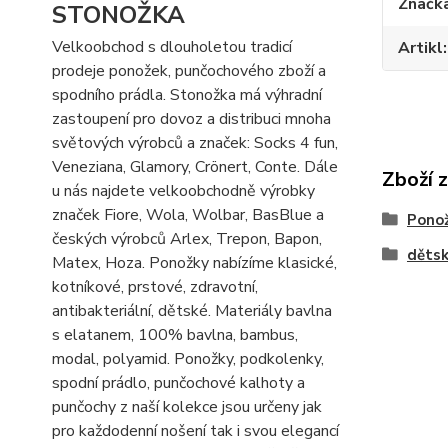
Značk
STONOŽKA
Velkoobchod s dlouholetou tradicí
Artikl
prodeje ponožek, punčochového zboží a
spodního prádla. Stonožka má výhradní
zastoupení pro dovoz a distribuci mnoha
světových výrobců a značek: Socks 4 fun,
Veneziana, Glamory, Crönert, Conte. Dále
Zboží 
u nás najdete velkoobchodně výrobky
značek Fiore, Wola, Wolbar, BasBlue a
Pono
českých výrobců Arlex, Trepon, Bapon,
děts
Matex, Hoza. Ponožky nabízíme klasické,
kotníkové, prstové, zdravotní,
antibakteriální, dětské. Materiály bavlna
s elatanem, 100% bavlna, bambus,
modal, polyamid. Ponožky, podkolenky,
spodní prádlo, punčochové kalhoty a
punčochy z naší kolekce jsou určeny jak
pro každodenní nošení tak i svou elegancí