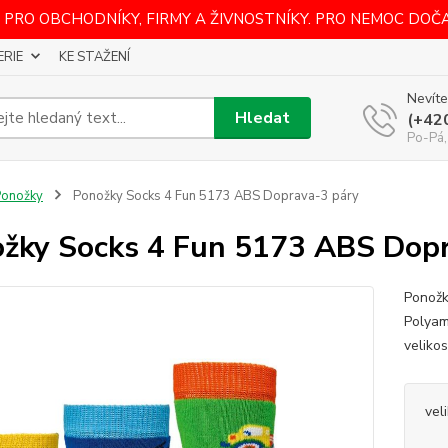
 PRO OBCHODNÍKY, FIRMY A ŽIVNOSTNÍKY. PRO NEMOC DOČ
ERIE
KE STAŽENÍ
Nevíte
Hledat
(+42
Po-Pá,
Ponožky
Ponožky Socks 4 Fun 5173 ABS Doprava-3 páry
žky Socks 4 Fun 5173 ABS Dopr
Ponožk
Polyam
veliko
vel