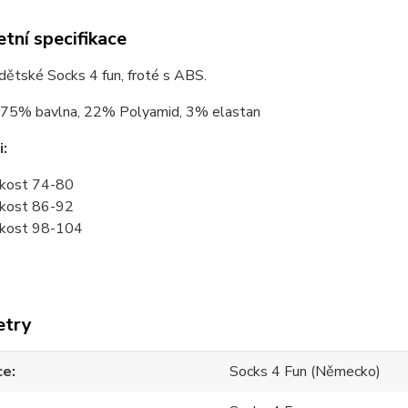
tní specifikace
ětské Socks 4 fun, froté s ABS.
75% bavlna, 22% Polyamid, 3% elastan
i:
ikost 74-80
ikost 86-92
ikost 98-104
etry
ce
Socks 4 Fun (Německo)