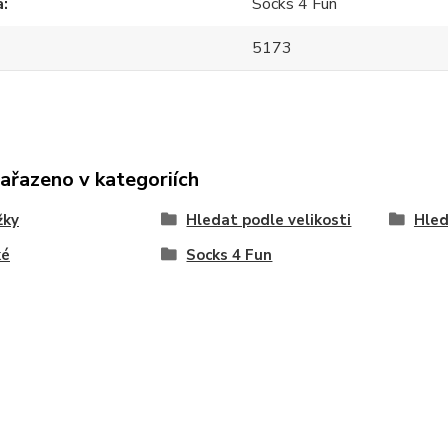
a
Socks 4 Fun
5173
zařazeno v kategoriích
žky
Hledat podle velikosti
Hled
ké
Socks 4 Fun