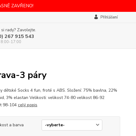
ASNĚ ZAVŘENO!
Přihlášení
 si rady? Zavolejte.
0) 267 915 543
 8:00-17:00
ava-3 páry
y dětské Socks 4 fun, froté s ABS. Složení: 75% bavlna, 22%
id, 3% elastan Velikosti: velikost 74-80 velikost 86-92
st 98-104
celý popis
ikost a barva