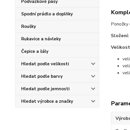
Podvazkové pásy
Komple
Spodní prádlo a doplňky
Ponožky d
Roušky
Složení:
Rukavice a návleky
Velikost
Čepice a šály
vel
Hledat podle velikosti
vel
vel
Hledat podle barvy
Hledat podle jemnosti
Hledat výrobce a značky
Param
Výrob