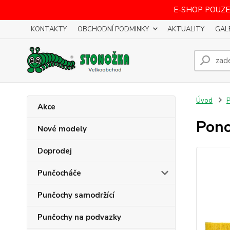
E-SHOP POUZE
KONTAKTY
OBCHODNÍ PODMINKY
AKTUALITY
GAL
Úvod
Akce
Pono
Nové modely
Doprodej
Punčocháče
Punčochy samodržící
Punčochy na podvazky