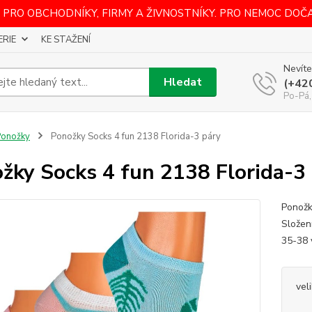
 PRO OBCHODNÍKY, FIRMY A ŽIVNOSTNÍKY. PRO NEMOC DOČ
ERIE
KE STAŽENÍ
Nevíte
Hledat
(+42
Po-Pá,
Ponožky
Ponožky Socks 4 fun 2138 Florida-3 páry
žky Socks 4 fun 2138 Florida-3
Ponožk
Složen
35-38 
vel