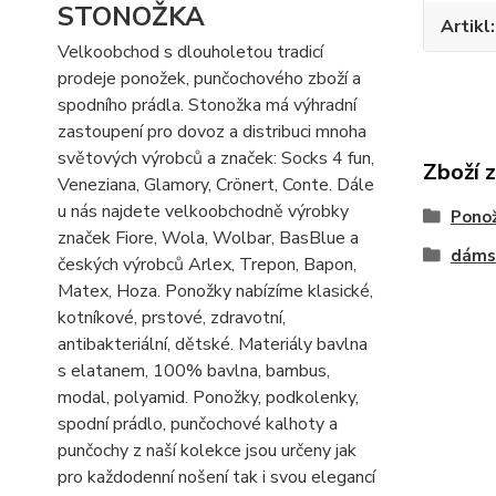
STONOŽKA
Artikl
Velkoobchod s dlouholetou tradicí
prodeje ponožek, punčochového zboží a
spodního prádla. Stonožka má výhradní
zastoupení pro dovoz a distribuci mnoha
světových výrobců a značek: Socks 4 fun,
Zboží 
Veneziana, Glamory, Crönert, Conte. Dále
u nás najdete velkoobchodně výrobky
Pono
značek Fiore, Wola, Wolbar, BasBlue a
dáms
českých výrobců Arlex, Trepon, Bapon,
Matex, Hoza. Ponožky nabízíme klasické,
kotníkové, prstové, zdravotní,
antibakteriální, dětské. Materiály bavlna
s elatanem, 100% bavlna, bambus,
modal, polyamid. Ponožky, podkolenky,
spodní prádlo, punčochové kalhoty a
punčochy z naší kolekce jsou určeny jak
pro každodenní nošení tak i svou elegancí