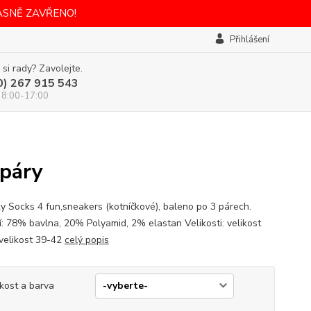
ASNĚ ZAVŘENO!
Přihlášení
 si rady? Zavolejte.
0) 267 915 543
 8:00-17:00
 páry
y Socks 4 fun,sneakers (kotníčkové), baleno po 3 párech.
í: 78% bavlna, 20% Polyamid, 2% elastan Velikosti: velikost
velikost 39-42
celý popis
ikost a barva