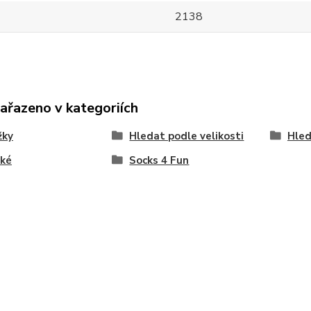
2138
zařazeno v kategoriích
žky
Hledat podle velikosti
Hled
ké
Socks 4 Fun