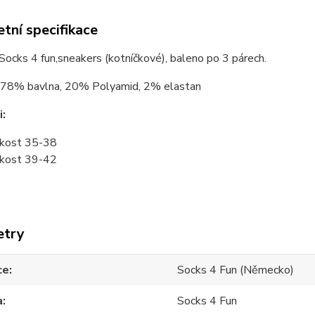
tní specifikace
ocks 4 fun,sneakers (kotníčkové), baleno po 3 párech.
78% bavlna, 20% Polyamid, 2% elastan
i:
ikost 35-38
ikost 39-42
etry
ce
Socks 4 Fun (Německo)
a
Socks 4 Fun