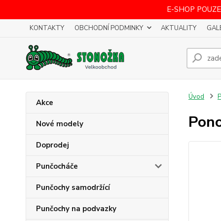
E-SHOP POUZE
KONTAKTY
OBCHODNÍ PODMINKY
AKTUALITY
GAL
Úvod
Akce
Pono
Nové modely
Doprodej
Punčocháče
Punčochy samodržící
Punčochy na podvazky