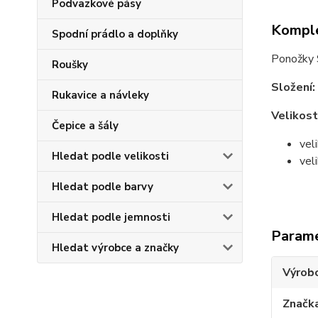
Podvazkové pásy
Komple
Spodní prádlo a doplňky
Ponožky S
Roušky
Složení:
Rukavice a návleky
Velikost
Čepice a šály
vel
Hledat podle velikosti
vel
Hledat podle barvy
Hledat podle jemnosti
Param
Hledat výrobce a značky
Výrob
Značk