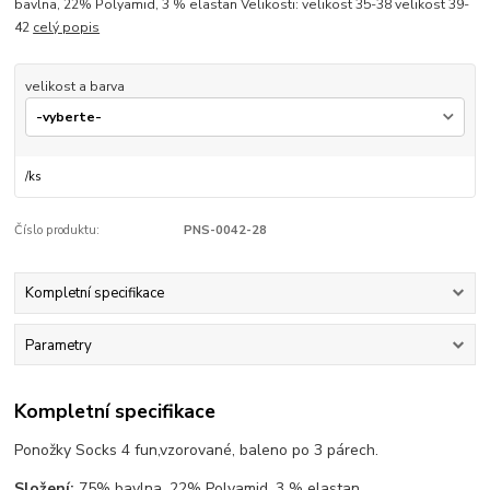
bavlna, 22% Polyamid, 3 % elastan Velikosti: velikost 35-38 velikost 39-
42
celý popis
velikost a barva
/
ks
Číslo produktu:
PNS-0042-28
Kompletní specifikace
Parametry
Kompletní specifikace
Ponožky Socks 4 fun,vzorované, baleno po 3 párech.
Složení:
75% bavlna, 22% Polyamid, 3 % elastan