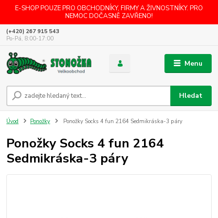
E-SHOP POUZE PRO OBCHODNÍKY, FIRMY A ŽIVNOSTNÍKY. PRO
NEMOC DOČASNĚ ZAVŘENO!
(+420) 267 915 543
Po-Pá, 8:00-17:00
Menu
Hledat
Úvod
Ponožky
Ponožky Socks 4 fun 2164 Sedmikráska-3 páry
Ponožky Socks 4 fun 2164
Sedmikráska-3 páry