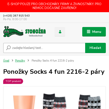
E-SHOP POUZE PRO OBCHODNÍKY, FIRMY A ŽIVNOSTNÍKY. PRO
NEMOC DOČASNĚ ZAVŘENO!
(+420) 267 915 543
Po-Pá, 8:00-17:00
Menu
Hledat
Úvod
Ponožky
Ponožky Socks 4 fun 2216-2 páry
Ponožky Socks 4 fun 2216-2 páry
TOP produkt