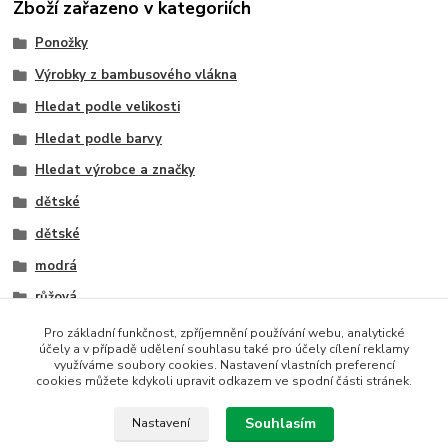
Zboží zařazeno v kategoriích
Ponožky
Výrobky z bambusového vlákna
Hledat podle velikosti
Hledat podle barvy
Hledat výrobce a značky
dětské
dětské
modrá
růžová
bílá
Pro základní funkčnost, zpříjemnění používání webu, analytické
účely a v případě udělení souhlasu také pro účely cílení reklamy
černá
využíváme soubory cookies. Nastavení vlastních preferencí
cookies můžete kdykoli upravit odkazem ve spodní části stránek.
Socks 4 Fun
Souhlasím
Nastavení