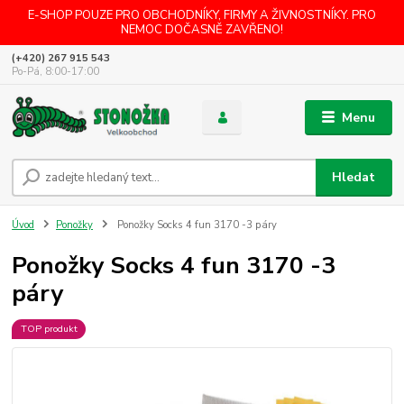
E-SHOP POUZE PRO OBCHODNÍKY, FIRMY A ŽIVNOSTNÍKY. PRO
NEMOC DOČASNĚ ZAVŘENO!
(+420) 267 915 543
Po-Pá, 8:00-17:00
Menu
Hledat
Úvod
Ponožky
Ponožky Socks 4 fun 3170 -3 páry
Ponožky Socks 4 fun 3170 -3
páry
TOP produkt