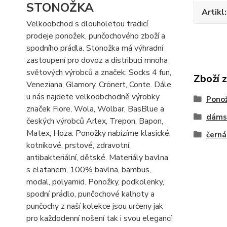
STONOŽKA
Artikl
Velkoobchod s dlouholetou tradicí
prodeje ponožek, punčochového zboží a
spodního prádla. Stonožka má výhradní
zastoupení pro dovoz a distribuci mnoha
světových výrobců a značek: Socks 4 fun,
Zboží 
Veneziana, Glamory, Crönert, Conte. Dále
u nás najdete velkoobchodně výrobky
Pono
značek Fiore, Wola, Wolbar, BasBlue a
dáms
českých výrobců Arlex, Trepon, Bapon,
Matex, Hoza. Ponožky nabízíme klasické,
černá
kotníkové, prstové, zdravotní,
antibakteriální, dětské. Materiály bavlna
s elatanem, 100% bavlna, bambus,
modal, polyamid. Ponožky, podkolenky,
spodní prádlo, punčochové kalhoty a
punčochy z naší kolekce jsou určeny jak
pro každodenní nošení tak i svou elegancí