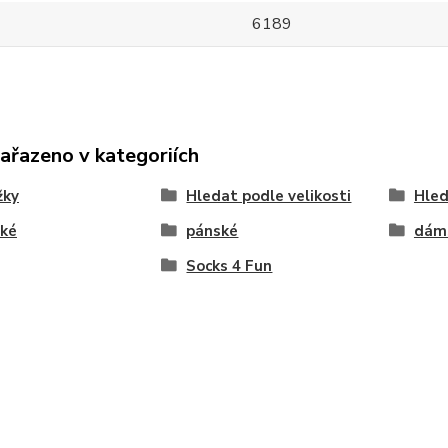
6189
zařazeno v kategoriích
žky
Hledat podle velikosti
Hled
ké
pánské
dám
Socks 4 Fun