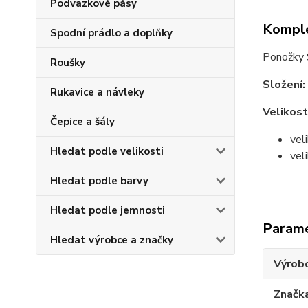
Podvazkové pásy
Komple
Spodní prádlo a doplňky
Ponožky S
Roušky
Složení:
Rukavice a návleky
Velikost
Čepice a šály
vel
Hledat podle velikosti
vel
Hledat podle barvy
Hledat podle jemnosti
Param
Hledat výrobce a značky
Výrob
Značk