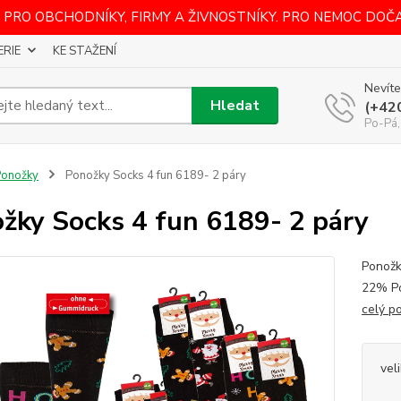
 PRO OBCHODNÍKY, FIRMY A ŽIVNOSTNÍKY. PRO NEMOC DOČ
ERIE
KE STAŽENÍ
Nevíte
Hledat
(+42
Po-Pá,
Ponožky
Ponožky Socks 4 fun 6189- 2 páry
žky Socks 4 fun 6189- 2 páry
Ponožk
22% Po
celý p
vel