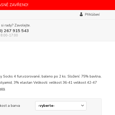
ASNĚ ZAVŘENO!
Přihlášení
 si rady? Zavolejte.
0) 267 915 543
 8:00-17:00
y Socks 4 fun,vzorované, baleno po 2 ks. Složení: 75% bavlna,
lyamid, 3% elastan Velikosti: velikost 36-41 velikost 42-47
opis
ikost a barva