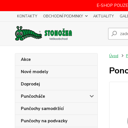
E-SHOP POUZE
KONTAKTY
OBCHODNÍ PODMINKY
AKTUALITY
GAL
Úvod
Akce
Pono
Nové modely
Doprodej
Punčocháče
Punčochy samodržící
Punčochy na podvazky