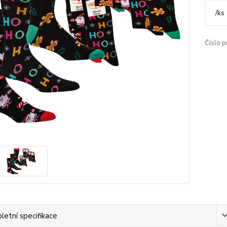
/
ks
Číslo p
etní specifikace