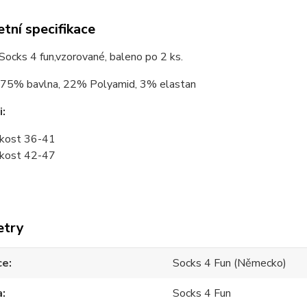
tní specifikace
ocks 4 fun,vzorované, baleno po 2 ks.
75% bavlna, 22% Polyamid, 3% elastan
i:
ikost 36-41
ikost 42-47
etry
ce
Socks 4 Fun (Německo)
a
Socks 4 Fun