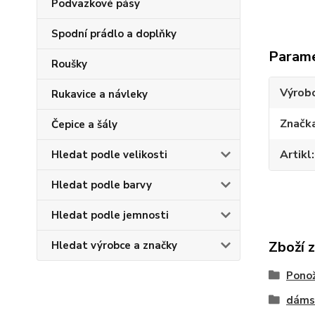
Podvazkové pásy
Spodní prádlo a doplňky
Param
Roušky
Výrob
Rukavice a návleky
Značk
Čepice a šály
Artikl
Hledat podle velikosti
Hledat podle barvy
Hledat podle jemnosti
Zboží 
Hledat výrobce a značky
Pono
dáms