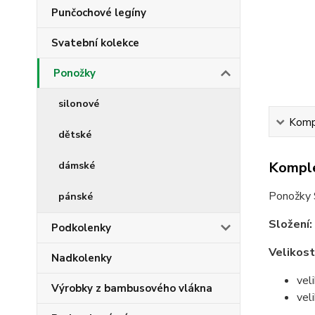
Punčochové legíny
Svatební kolekce
Ponožky
silonové
Kompl
dětské
Komple
dámské
Ponožky S
pánské
Složení:
Podkolenky
Velikost
Nadkolenky
vel
Výrobky z bambusového vlákna
vel