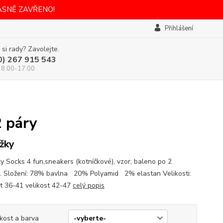
ASNĚ ZAVŘENO!
Přihlášení
 si rady? Zavolejte.
0) 267 915 543
 8:00-17:00
 páry
žky
y Socks 4 fun,sneakers (kotníčkové), vzor, baleno po 2
. Složení: 78% bavlna 20% Polyamid 2% elastan Velikosti:
st 36-41 velikost 42-47
celý popis
ikost a barva