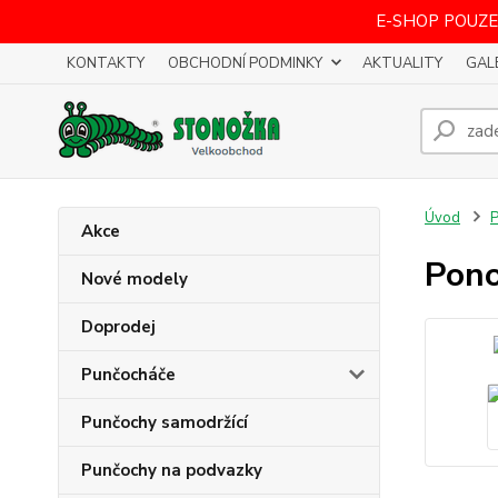
E-SHOP POUZE
KONTAKTY
OBCHODNÍ PODMINKY
AKTUALITY
GAL
Úvod
Akce
Pono
Nové modely
Doprodej
Punčocháče
Punčochy samodržící
Punčochy na podvazky