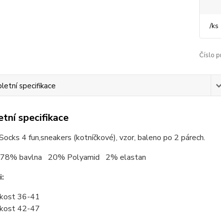
/
ks
Číslo p
etní specifikace
tní specifikace
ocks 4 fun,sneakers (kotníčkové), vzor, baleno po 2 párech.
78% bavlna 20% Polyamid 2% elastan
i:
ikost 36-41
ikost 42-47