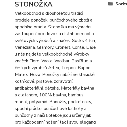
STONOŽKA
Socks
Velkoobchod s dlouholetou tradicí
prodeje ponožek, punčochového zboží a
spodního prádla. Stonožka má výhradní
zastoupení pro dovoz a distribuci mnoha
světových výrobců a značek: Socks 4 fun,
Veneziana, Glamory, Crönert, Conte. Dále
u nás najdete velkoobchodně výrobky
značek Fiore, Wola, Wolbar, BasBlue a
českých výrobců Arlex, Trepon, Bapon,
Matex, Hoza. Ponožky nabízíme klasické,
kotníkové, prstové, zdravotní,
antibakteriální, dětské. Materiály bavlna
s elatanem, 100% bavlna, bambus,
modal, polyamid. Ponožky, podkolenky,
spodní prádlo, punčochové kalhoty a
punčochy z naší kolekce jsou určeny jak
pro každodenní nošení tak i svou elegancí