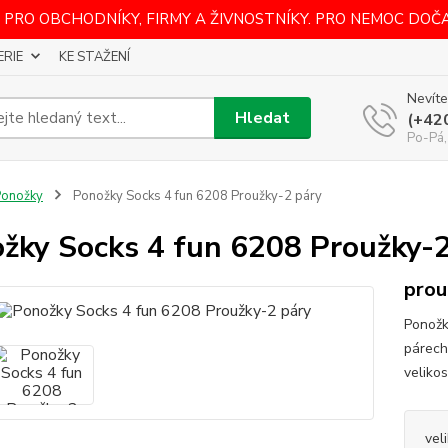
 PRO OBCHODNÍKY, FIRMY A ŽIVNOSTNÍKY. PRO NEMOC DOČ
ERIE
KE STAŽENÍ
Nevíte
Hledat
(+42
Po-Pá,
Ponožky
Ponožky Socks 4 fun 6208 Proužky-2 páry
žky Socks 4 fun 6208 Proužky-2
prou
Ponožk
párech
veliko
vel