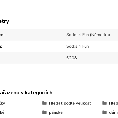
etry
ce
Socks 4 Fun (Německo)
a
Socks 4 Fun
6208
zařazeno v kategoriích
žky
Hledat podle velikosti
Hled
ké
pánské
dám