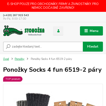
E-SHOP POUZE PRO OBCHODNÍKY, FIRMY A ŽIVNOSTNÍKY. PRO
NEMOC DOČASNĚ ZAVŘENO!
(+420) 267 915 543
Po-Pá, 8:00-17:00
Menu
Hledat
Úvod
Ponožky
Ponožky Socks 4 fun 6519-2 páry
Ponožky Socks 4 fun 6519-2 páry
TOP produkt