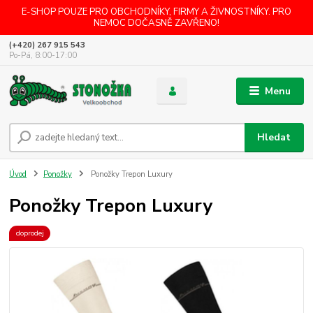
E-SHOP POUZE PRO OBCHODNÍKY, FIRMY A ŽIVNOSTNÍKY. PRO
NEMOC DOČASNĚ ZAVŘENO!
(+420) 267 915 543
Po-Pá, 8:00-17:00
Menu
Hledat
Úvod
Ponožky
Ponožky Trepon Luxury
Ponožky Trepon Luxury
doprodej