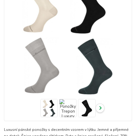
Luxusní pánské ponožky s decentním vzorem v lýtku. Jemné a příjemné
na dotek. Špice uzavřena rětízkem. Pata a špice zesílená. Složení: 70%