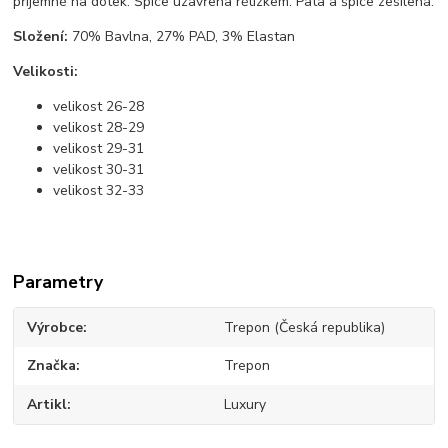
příjemné na dotek. Špice uzavřena rětízkem. Pata a špice zesílená.
Složení:
70% Bavlna, 27% PAD, 3% Elastan
Velikosti:
velikost 26-28
velikost 28-29
velikost 29-31
velikost 30-31
velikost 32-33
Parametry
Výrobce
Trepon (Česká republika)
Značka
Trepon
Artikl
Luxury