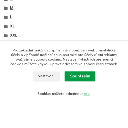
M
L
XL
XXL
šedá
Pro základní funkčnost, zpříjemnění používání webu, analytické
černá
účely a v případě udělení souhlasu také pro účely cílení reklamy
využíváme soubory cookies. Nastavení vlastních preferencí
hnědá
cookies můžete kdykoli upravit odkazem ve spodní části stránek.
tělová
Souhlasím
Nastavení
40 den
Conte
Souhlas můžete odmítnout
zde
.
Vytvořeno na
Eshop-rychle.cz