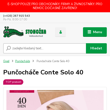
E-SHOP POUZE PRO OBCHODNÍKY, FIRMY A ŽIVNOSTNÍKY. PRO
NEMOC DOČASNĚ ZAVŘENO!
(+420) 267 915 543
Po-Pá, 8:00-17:00
Menu
Hledat
Úvod
Punčocháče
Punčocháče Conte Solo 40
Punčocháče Conte Solo 40
TOP produkt