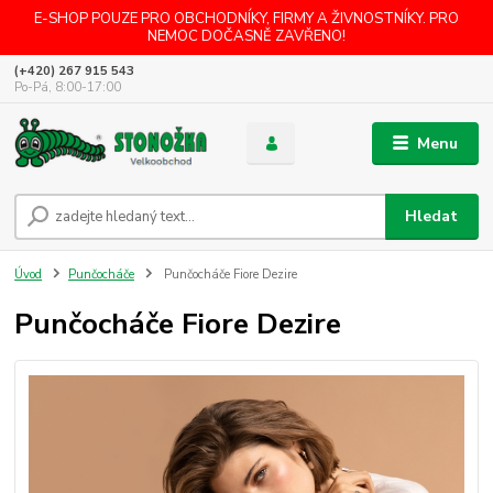
E-SHOP POUZE PRO OBCHODNÍKY, FIRMY A ŽIVNOSTNÍKY. PRO
NEMOC DOČASNĚ ZAVŘENO!
(+420) 267 915 543
Po-Pá, 8:00-17:00
Menu
Hledat
Úvod
Punčocháče
Punčocháče Fiore Dezire
Punčocháče Fiore Dezire