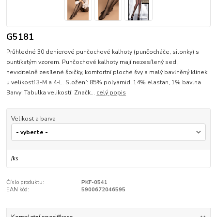
G5181
Průhledné 30 denierové punčochové kalhoty (punčocháče, silonky) s
puntíkatým vzorem. Punčochové kalhoty mají nezesílený sed,
neviditelně zesílené špičky, komfortní ploché švy a malý bavlněný klínek
u velikostí 3-M a 4-L. Složení: 85% polyamid, 14% elastan, 1% bavlna
Barvy: Tabulka velikostí: Značk...
celý popis
Velikost a barva
/
ks
Číslo produktu:
PKF-0541
EAN kód:
5900672046595