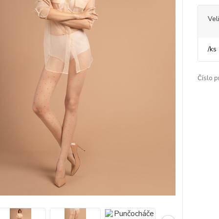
Vel
/
ks
Číslo p