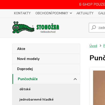
E-SHOP POUZE
KONTAKTY
OBCHODNÍ PODMINKY
AKTUALITY
GAL
Úvod
P
Akce
Punč
Nové modely
Doprodej
Punčocháče
dětské
jednobarevné hladké