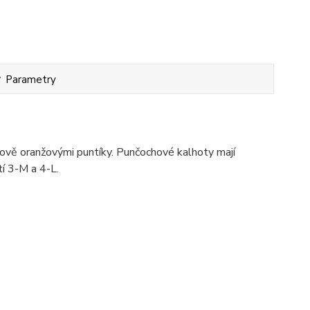
Parametry
ově oranžovými puntíky. Punčochové kalhoty mají
tí 3-M a 4-L.