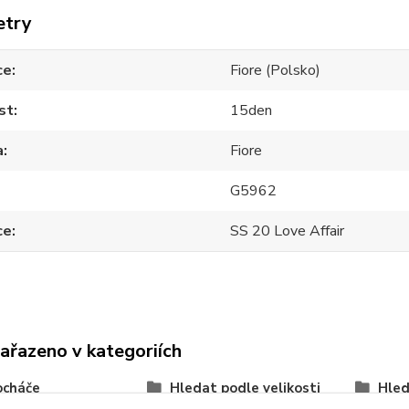
etry
ce
Fiore (Polsko)
st
15den
a
Fiore
G5962
ce
SS 20 Love Affair
zařazeno v kategoriích
ocháče
Hledat podle velikosti
Hled