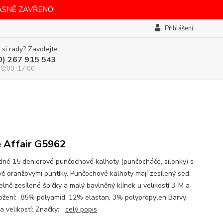
ASNĚ ZAVŘENO!
Přihlášení
 si rady? Zavolejte.
0) 267 915 543
 8:00-17:00
 Affair G5962
dné 15 denierové punčochové kalhoty (punčocháče, silonky) s
ě oranžovými puntíky. Punčochové kalhoty mají zesílený sed,
elně zesílené špičky a malý bavlněný klínek u velikostí 3-M a
ložení: 85% polyamid, 12% elastan, 3% polypropylen Barvy:
a velikostí: Značky:
celý popis