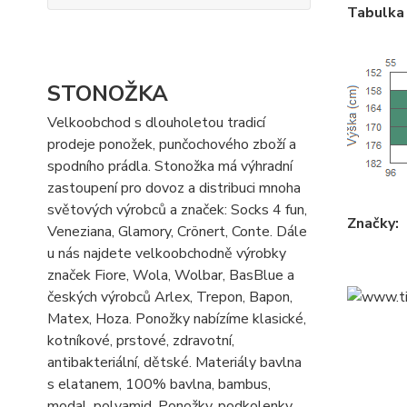
Tabulka 
STONOŽKA
Velkoobchod s dlouholetou tradicí
prodeje ponožek, punčochového zboží a
spodního prádla. Stonožka má výhradní
zastoupení pro dovoz a distribuci mnoha
světových výrobců a značek: Socks 4 fun,
Značky:
Veneziana, Glamory, Crönert, Conte. Dále
u nás najdete velkoobchodně výrobky
značek Fiore, Wola, Wolbar, BasBlue a
českých výrobců Arlex, Trepon, Bapon,
Matex, Hoza. Ponožky nabízíme klasické,
kotníkové, prstové, zdravotní,
antibakteriální, dětské. Materiály bavlna
s elatanem, 100% bavlna, bambus,
modal, polyamid. Ponožky, podkolenky,