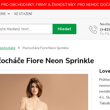
 PRO OBCHODNÍKY, FIRMY A ŽIVNOSTNÍKY. PRO NEMOC DOČ
ERIE
KE STAŽENÍ
Nevíte
Hledat
(+42
Po-Pá,
unčocháče
Punčocháče Fiore Neon Sprinkle
ocháče Fiore Neon Sprinkle
Love
Průhle
neonov
nevidit
4-L. S
Tabulk