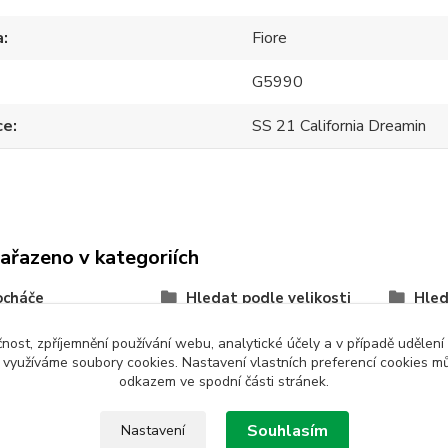
a
Fiore
G5990
ce
SS 21 California Dreamin
zařazeno v kategoriích
ocháče
Hledat podle velikosti
Hled
t výrobce a značky
vzorované
S
čnost, zpříjemnění používání webu, analytické účely a v případě udělení
y využíváme soubory cookies. Nastavení vlastních preferencí cookies mů
XL
čern
odkazem ve spodní části stránek.
Fiore
Souhlasím
Nastavení