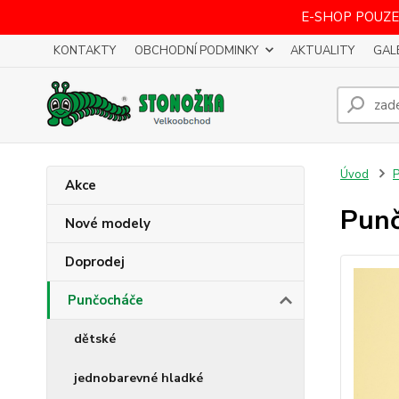
E-SHOP POUZE
KONTAKTY
OBCHODNÍ PODMINKY
AKTUALITY
GAL
Úvod
P
Akce
Punč
Nové modely
Doprodej
Punčocháče
dětské
jednobarevné hladké