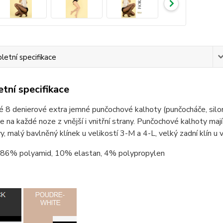
etní specifikace
tní specifikace
 8 denierové extra jemné punčochové kalhoty (punčocháče, silon
je na každé noze z vnější i vnitřní strany. Punčochové kalhoty maj
y, malý bavlněný klínek u velikostí 3-M a 4-L, velký zadní klín u 
86% polyamid, 10% elastan, 4% polypropylen