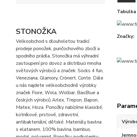
Tabulka 
STONOŽKA
Značky:
Velkoobchod s dlouholetou tradicí
prodeje ponožek, punčochového zboží a
spodního prádla. Stonožka má výhradní
zastoupení pro dovoz a distribuci mnoha
světových výrobců a značek: Socks 4 fun,
Veneziana, Glamory, Crönert, Conte. Dále
u nás najdete velkoobchodně výrobky
značek Fiore, Wola, Wolbar, BasBlue a
českých výrobců Arlex, Trepon, Bapon,
Param
Matex, Hoza. Ponožky nabízíme klasické,
kotníkové, prstové, zdravotní,
Výrob
antibakteriální, dětské. Materiály bavlna
s elatanem, 100% bavlna, bambus,
Jemno
modal, polyamid. Ponožky, podkolenky,