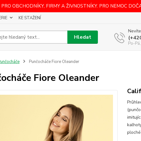
 PRO OBCHODNÍKY, FIRMY A ŽIVNOSTNÍKY. PRO NEMOC DOČ
ERIE
KE STAŽENÍ
Nevíte
Hledat
(+42
Po-Pá,
unčocháče
Punčocháče Fiore Oleander
ocháče Fiore Oleander
Cali
Průhle
(punčo
imitují
kalhoty
ploché 