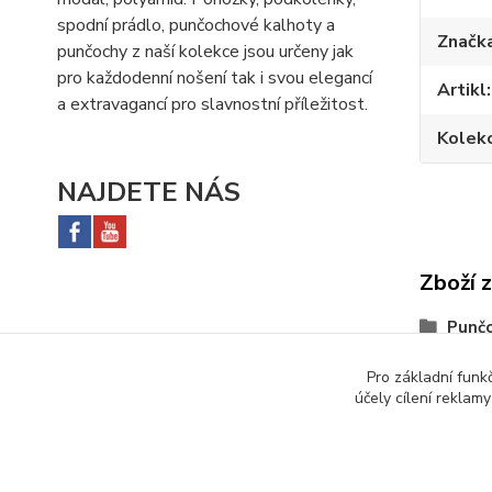
spodní prádlo, punčochové kalhoty a
Značk
punčochy z naší kolekce jsou určeny jak
pro každodenní nošení tak i svou elegancí
Artikl
a extravagancí pro slavnostní příležitost.
Kolek
NAJDETE NÁS
Zboží 
Punč
Hleda
Pro základní funk
účely cílení reklam
L
8 den