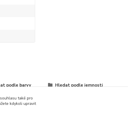
at podle barvy
Hledat podle jemnosti
M
 souhlasu také pro
žete kdykoli upravit
á
tělová