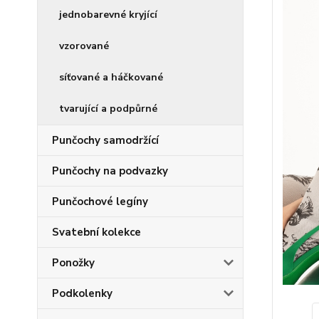
jednobarevné kryjící
vzorované
síťované a háčkované
tvarující a podpůrné
Punčochy samodržící
Punčochy na podvazky
Punčochové legíny
Svatební kolekce
Ponožky
Podkolenky