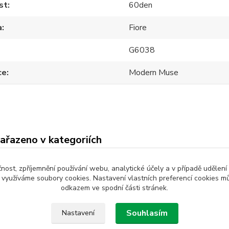
st
60den
a
Fiore
G6038
ce
Modern Muse
zařazeno v kategoriích
ocháče
Hledat podle velikosti
Hled
čnost, zpříjemnění používání webu, analytické účely a v případě udělení
t výrobce a značky
vzorované
S
y využíváme soubory cookies. Nastavení vlastních preferencí cookies mů
odkazem ve spodní části stránek.
krémová
60 d
Souhlasím
Nastavení