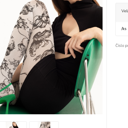
Vel
/
ks
Číslo p