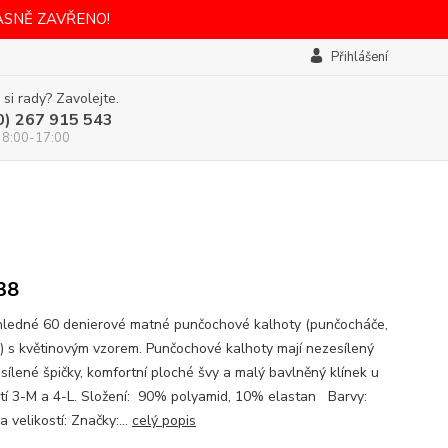
ASNĚ ZAVŘENO!
Přihlášení
 si rady? Zavolejte.
0) 267 915 543
 8:00-17:00
38
ledné 60 denierové matné punčochové kalhoty (punčocháče,
y) s květinovým vzorem. Punčochové kalhoty mají nezesílený
esílené špičky, komfortní ploché švy a malý bavlněný klínek u
stí 3-M a 4-L. Složení: 90% polyamid, 10% elastan Barvy:
 velikostí: Značky:...
celý popis