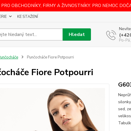
 PRO OBCHODNÍKY, FIRMY A ŽIVNOSTNÍKY. PRO NEMOC DOČ
ERIE
KE STAŽENÍ
Nevíte
Hledat
(+42
Po-Pá,
unčocháče
Punčocháče Fiore Potpourri
ocháče Fiore Potpourri
G60
Neprůh
silonk
sed, z
veliko
Tabulka