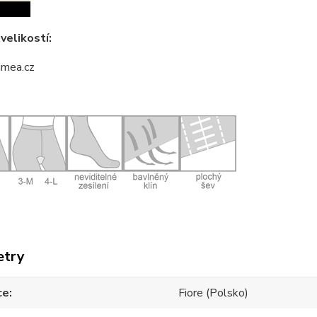
velikostí:
etry
ce
Fiore (Polsko)