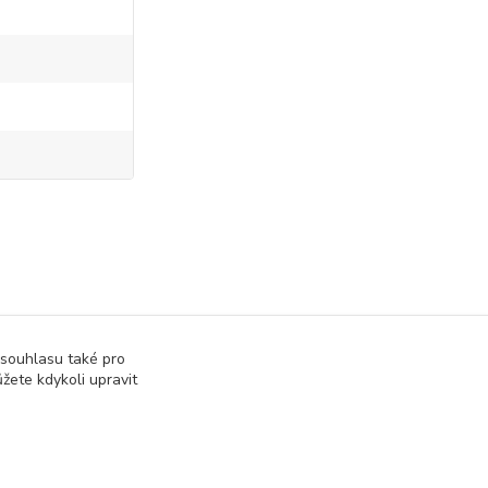
at podle barvy
Hledat podle jemnosti
 souhlasu také pro
M
žete kdykoli upravit
en
Fiore