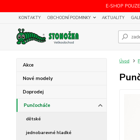
E-SHOP POUZE
KONTAKTY
OBCHODNÍ PODMINKY
AKTUALITY
GAL
Úvod
P
Akce
Punč
Nové modely
Doprodej
Punčocháče
dětské
jednobarevné hladké