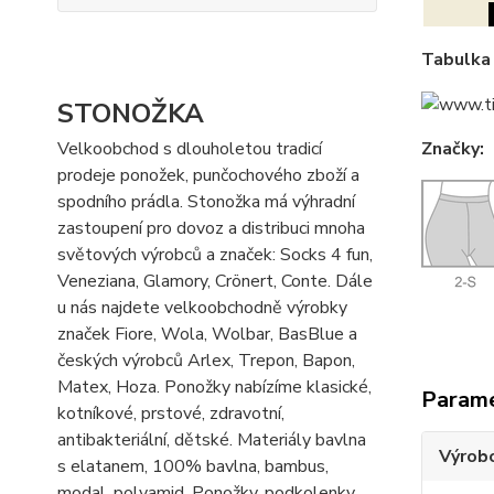
Tabulka 
STONOŽKA
Značky:
Velkoobchod s dlouholetou tradicí
prodeje ponožek, punčochového zboží a
spodního prádla. Stonožka má výhradní
zastoupení pro dovoz a distribuci mnoha
světových výrobců a značek: Socks 4 fun,
Veneziana, Glamory, Crönert, Conte. Dále
u nás najdete velkoobchodně výrobky
značek Fiore, Wola, Wolbar, BasBlue a
českých výrobců Arlex, Trepon, Bapon,
Matex, Hoza. Ponožky nabízíme klasické,
Param
kotníkové, prstové, zdravotní,
antibakteriální, dětské. Materiály bavlna
Výrob
s elatanem, 100% bavlna, bambus,
modal, polyamid. Ponožky, podkolenky,