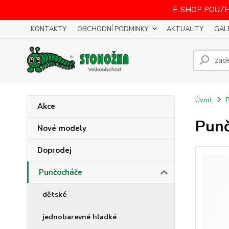
E-SHOP POUZE
KONTAKTY
OBCHODNÍ PODMINKY
AKTUALITY
GAL
Úvod
P
Akce
Punč
Nové modely
Doprodej
Punčocháče
dětské
jednobarevné hladké