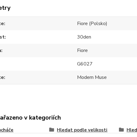
etry
ce
Fiore (Polsko)
st
30den
a
Fiore
G6027
ce
Modern Muse
zařazeno v kategoriích
ocháče
Hledat podle velikosti
Hled