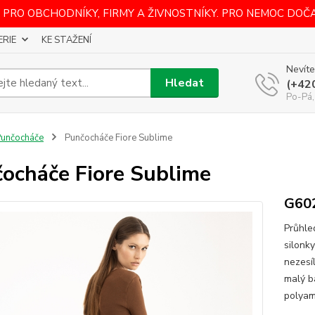
 PRO OBCHODNÍKY, FIRMY A ŽIVNOSTNÍKY. PRO NEMOC DOČ
ERIE
KE STAŽENÍ
Nevíte
Hledat
(+42
Po-Pá,
unčocháče
Punčocháče Fiore Sublime
ocháče Fiore Sublime
G60
Průhle
silonk
nezesíl
malý b
polyam