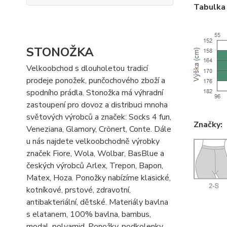
Tabulka 
STONOŽKA
Velkoobchod s dlouholetou tradicí
prodeje ponožek, punčochového zboží a
spodního prádla. Stonožka má výhradní
zastoupení pro dovoz a distribuci mnoha
světových výrobců a značek: Socks 4 fun,
Značky:
Veneziana, Glamory, Crönert, Conte. Dále
u nás najdete velkoobchodně výrobky
značek Fiore, Wola, Wolbar, BasBlue a
českých výrobců Arlex, Trepon, Bapon,
Matex, Hoza. Ponožky nabízíme klasické,
kotníkové, prstové, zdravotní,
antibakteriální, dětské. Materiály bavlna
s elatanem, 100% bavlna, bambus,
modal, polyamid. Ponožky, podkolenky,