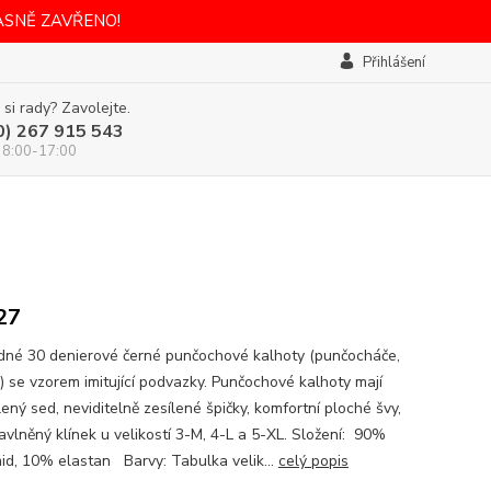
ASNĚ ZAVŘENO!
Přihlášení
 si rady? Zavolejte.
0) 267 915 543
 8:00-17:00
27
dné 30 denierové černé punčochové kalhoty (punčocháče,
y) se vzorem imitující podvazky. Punčochové kalhoty mají
ený sed, neviditelně zesílené špičky, komfortní ploché švy,
avlněný klínek u velikostí 3-M, 4-L a 5-XL. Složení: 90%
id, 10% elastan Barvy: Tabulka velik...
celý popis