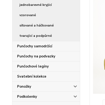
jednobarevné kryjící
vzorované
síťované a háčkované
tvarující a podpůrné
Punčochy samodržící
Punčochy na podvazky
Punčochové legíny
Svatební kolekce
Ponožky
Podkolenky