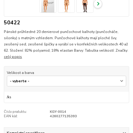
50422
Pánské průhledné 20 denierové punčochové kalhoty (punčocháče,
silonky) s matným vzhledem. Punčochové kalhoty mají ploché švy,
zesílený sed, zesílené špičky a vyrábí se v konfekčních velikostech 40 až
62. Složení: 82% polyamid, 18% elastan Barvy: Tabulka velikostí: Značky:
celý popis
Velikost a barva
/
ks
Číslo produktu:
KGY-0014
EAN kód:
4260277135393