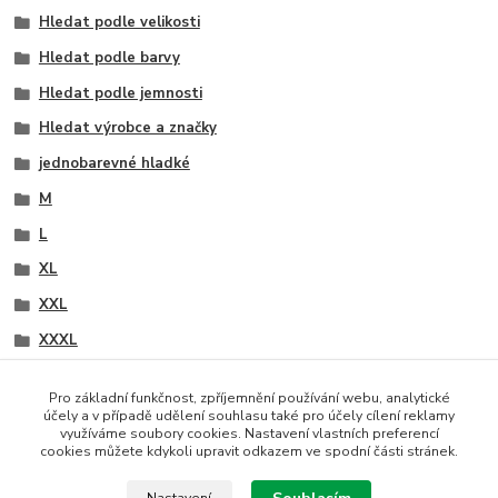
Hledat podle velikosti
Hledat podle barvy
Hledat podle jemnosti
Hledat výrobce a značky
jednobarevné hladké
M
L
XL
XXL
XXXL
XXXXL
Pro základní funkčnost, zpříjemnění používání webu, analytické
pánské
účely a v případě udělení souhlasu také pro účely cílení reklamy
využíváme soubory cookies. Nastavení vlastních preferencí
černá
cookies můžete kdykoli upravit odkazem ve spodní části stránek.
tělová