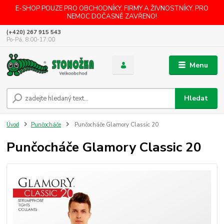
E-SHOP POUZE PRO OBCHODNÍKY, FIRMY A ŽIVNOSTNÍKY. PRO
NEMOC DOČASNĚ ZAVŘENO!
(+420) 267 915 543
Po-Pá, 8:00-17:00
Menu
Hledat
Úvod
Punčocháče
Punčocháče Glamory Classic 20
Punčocháče Glamory Classic 20