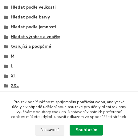
Hledat podle velikosti
Hledat podle barvy
Hledat podle jemnosti
Hledat výrobce a značky
tvarující a podpůrné
M
L
XL
XXL
XXXL
Pro základní funkčnost, zpříjemnění používání webu, analytické
XXXXL
účely a v případě udělení souhlasu také pro účely cílení reklamy
využíváme soubory cookies. Nastavení vlastních preferencí
černá
cookies můžete kdykoli upravit odkazem ve spodní části stránek.
tělová
Souhlasím
Nastavení
70 den