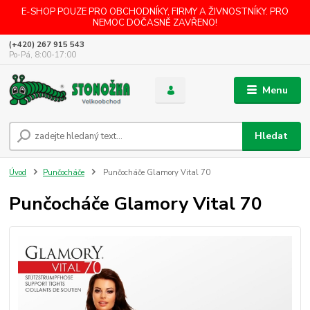
E-SHOP POUZE PRO OBCHODNÍKY, FIRMY A ŽIVNOSTNÍKY. PRO
NEMOC DOČASNĚ ZAVŘENO!
(+420) 267 915 543
Po-Pá, 8:00-17:00
Menu
Hledat
Úvod
Punčocháče
Punčocháče Glamory Vital 70
Punčocháče Glamory Vital 70