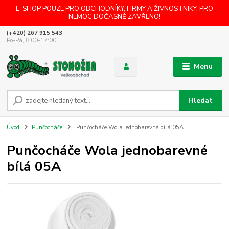
E-SHOP POUZE PRO OBCHODNÍKY, FIRMY A ŽIVNOSTNÍKY. PRO
NEMOC DOČASNĚ ZAVŘENO!
(+420) 267 915 543
Po-Pá, 8:00-17:00
Menu
Hledat
Úvod
Punčocháče
Punčocháče Wola jednobarevné bílá 05A
Punčocháče Wola jednobarevné
bílá 05A