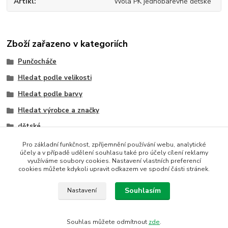
Artikl
Wola PK jednobarevné dětské
Zboží zařazeno v kategoriích
Punčocháče
Hledat podle velikosti
Hledat podle barvy
Hledat výrobce a značky
dětské
dětské
Pro základní funkčnost, zpříjemnění používání webu, analytické
účely a v případě udělení souhlasu také pro účely cílení reklamy
bílá
využíváme soubory cookies. Nastavení vlastních preferencí
cookies můžete kdykoli upravit odkazem ve spodní části stránek.
Wola
Souhlasím
Nastavení
Souhlas můžete odmítnout
zde
.