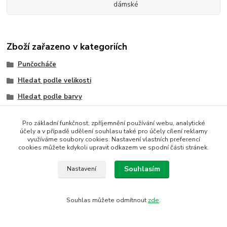
dámské
Zboží zařazeno v kategoriích
Punčocháče
Hledat podle velikosti
Hledat podle barvy
Hledat výrobce a značky
Pro základní funkčnost, zpříjemnění používání webu, analytické
jednobarevné kryjící
účely a v případě udělení souhlasu také pro účely cílení reklamy
využíváme soubory cookies. Nastavení vlastních preferencí
XXL
cookies můžete kdykoli upravit odkazem ve spodní části stránek.
dámské
Souhlasím
Nastavení
černá
Wola
Souhlas můžete odmítnout
zde
.