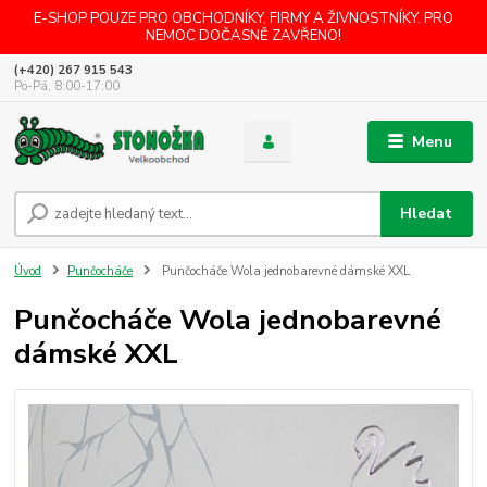
E-SHOP POUZE PRO OBCHODNÍKY, FIRMY A ŽIVNOSTNÍKY. PRO
NEMOC DOČASNĚ ZAVŘENO!
(+420) 267 915 543
Po-Pá, 8:00-17:00
Menu
Hledat
Úvod
Punčocháče
Punčocháče Wola jednobarevné dámské XXL
Punčocháče Wola jednobarevné
dámské XXL