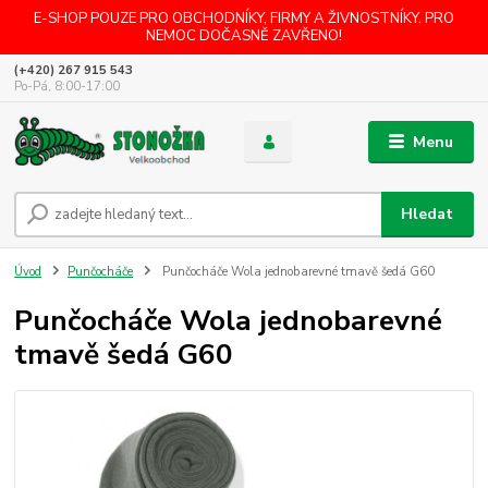
E-SHOP POUZE PRO OBCHODNÍKY, FIRMY A ŽIVNOSTNÍKY. PRO
NEMOC DOČASNĚ ZAVŘENO!
(+420) 267 915 543
Po-Pá, 8:00-17:00
Menu
Hledat
Úvod
Punčocháče
Punčocháče Wola jednobarevné tmavě šedá G60
Punčocháče Wola jednobarevné
tmavě šedá G60