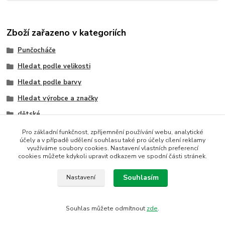
Zboží zařazeno v kategoriích
Punčocháče
Hledat podle velikosti
Hledat podle barvy
Hledat výrobce a značky
dětské
dětské
Pro základní funkčnost, zpříjemnění používání webu, analytické
účely a v případě udělení souhlasu také pro účely cílení reklamy
šedá
využíváme soubory cookies. Nastavení vlastních preferencí
cookies můžete kdykoli upravit odkazem ve spodní části stránek.
Wola
Souhlasím
Nastavení
Souhlas můžete odmítnout
zde
.
Vytvořeno na
Eshop-rychle.cz