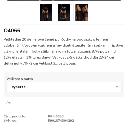
O4066
Průhledné 20 denierové černé punčochy na podvazky s lemem
zdobeným třpytivým vláknem a neviditelně zesílenými špičkami. Třpytivé
vlákno je zlaté, nikoliv stříbrné jako na fotce! Složení: 87% polyamid,
12% elastan, 1% lurex Barvy: Velikost 2-S délka chodidla 23-24 cm
délka nohy 70-72 cm Velikost 3...
celý popis
Velikost a barva
/
ks
Číslo produktu:
PPF-0053
EAN kód:
5901874304292