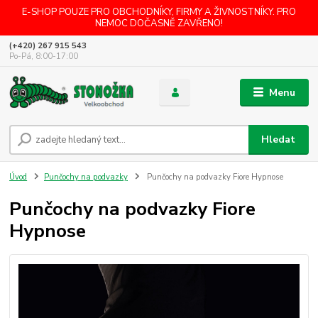
E-SHOP POUZE PRO OBCHODNÍKY, FIRMY A ŽIVNOSTNÍKY. PRO
NEMOC DOČASNĚ ZAVŘENO!
(+420) 267 915 543
Po-Pá, 8:00-17:00
Menu
Hledat
Úvod
Punčochy na podvazky
Punčochy na podvazky Fiore Hypnose
Punčochy na podvazky Fiore
Hypnose