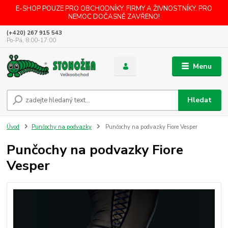
E-SHOP POUZE PRO OBCHODNÍKY, FIRMY A ŽIVNOSTNÍKY. PRO
NEMOC DOČASNĚ ZAVŘENO!
(+420) 267 915 543
Po-Pá, 8:00-17:00
Menu
Hledat
Úvod
Punčochy na podvazky
Punčochy na podvazky Fiore Vesper
Punčochy na podvazky Fiore
Vesper