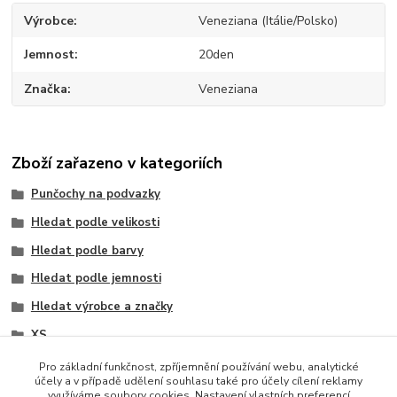
Výrobce
Veneziana (Itálie/Polsko)
Jemnost
20den
Značka
Veneziana
Zboží zařazeno v kategoriích
Punčochy na podvazky
Hledat podle velikosti
Hledat podle barvy
Hledat podle jemnosti
Hledat výrobce a značky
XS
S
Pro základní funkčnost, zpříjemnění používání webu, analytické
účely a v případě udělení souhlasu také pro účely cílení reklamy
M
využíváme soubory cookies. Nastavení vlastních preferencí