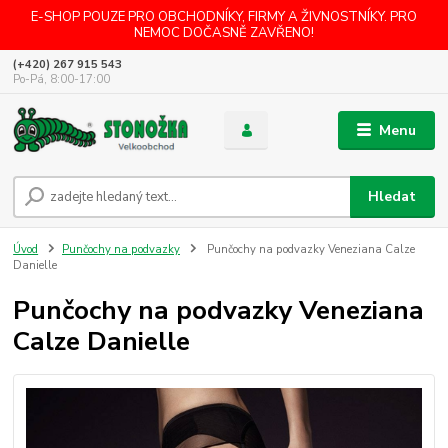
E-SHOP POUZE PRO OBCHODNÍKY, FIRMY A ŽIVNOSTNÍKY. PRO
NEMOC DOČASNĚ ZAVŘENO!
(+420) 267 915 543
Po-Pá, 8:00-17:00
Menu
Hledat
Úvod
Punčochy na podvazky
Punčochy na podvazky Veneziana Calze
Danielle
Punčochy na podvazky Veneziana
Calze Danielle