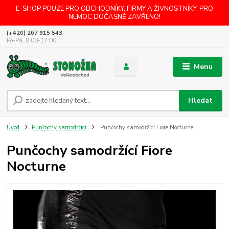
E-SHOP POUZE PRO OBCHODNÍKY, FIRMY A ŽIVNOSTNÍKY. PRO
NEMOC DOČASNĚ ZAVŘENO!
(+420) 267 915 543
Po-Pá, 8:00-17:00
Menu
Hledat
Úvod
Punčochy samodržící
Punčochy samodržící Fiore Nocturne
Punčochy samodržící Fiore
Nocturne