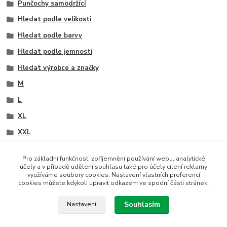
Punčochy samodržící
Hledat podle velikosti
Hledat podle barvy
Hledat podle jemnosti
Hledat výrobce a značky
M
L
XL
XXL
XXXL
Pro základní funkčnost, zpříjemnění používání webu, analytické
XXXXL
účely a v případě udělení souhlasu také pro účely cílení reklamy
využíváme soubory cookies. Nastavení vlastních preferencí
černá
cookies můžete kdykoli upravit odkazem ve spodní části stránek.
tělová
Souhlasím
Nastavení
síťované menší oka