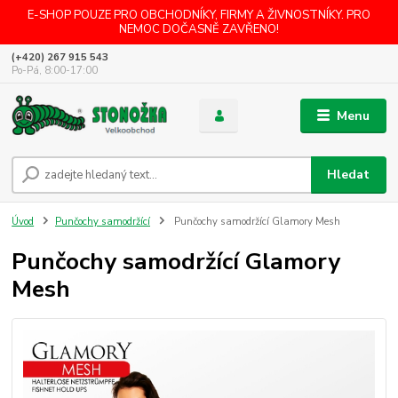
E-SHOP POUZE PRO OBCHODNÍKY, FIRMY A ŽIVNOSTNÍKY. PRO
NEMOC DOČASNĚ ZAVŘENO!
(+420) 267 915 543
Po-Pá, 8:00-17:00
Menu
Hledat
Úvod
Punčochy samodržící
Punčochy samodržící Glamory Mesh
Punčochy samodržící Glamory
Mesh