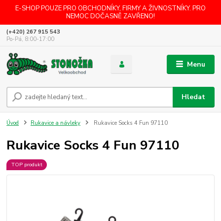
E-SHOP POUZE PRO OBCHODNÍKY, FIRMY A ŽIVNOSTNÍKY. PRO
NEMOC DOČASNĚ ZAVŘENO!
(+420) 267 915 543
Po-Pá, 8:00-17:00
Menu
Hledat
Úvod
Rukavice a návleky
Rukavice Socks 4 Fun 97110
Rukavice Socks 4 Fun 97110
TOP produkt