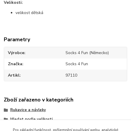
Velikosti:
velikost dětská
Parametry
Výrobce
Socks 4 Fun (Německo)
Značka
Socks 4 Fun
Artikl
97110
Zboží zařazeno v kategoriích
Rukavice a návleky
Hledat podle velikosti
Hledat výrobce a značky
Pro základní funkčnost, zpříjemnění používání webu, analytické