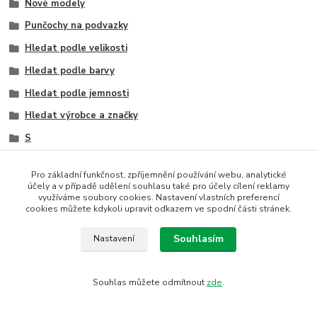
Nové modely
Punčochy na podvazky
Hledat podle velikosti
Hledat podle barvy
Hledat podle jemnosti
Hledat výrobce a značky
S
M
Pro základní funkčnost, zpříjemnění používání webu, analytické
L
účely a v případě udělení souhlasu také pro účely cílení reklamy
využíváme soubory cookies. Nastavení vlastních preferencí
XL
cookies můžete kdykoli upravit odkazem ve spodní části stránek.
černá
Souhlasím
Nastavení
30 den
Fiore
Souhlas můžete odmítnout
zde
.