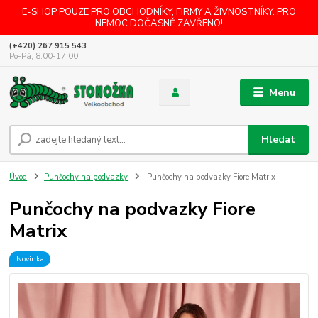
E-SHOP POUZE PRO OBCHODNÍKY, FIRMY A ŽIVNOSTNÍKY. PRO
NEMOC DOČASNĚ ZAVŘENO!
(+420) 267 915 543
Po-Pá, 8:00-17:00
Menu
Hledat
Úvod
Punčochy na podvazky
Punčochy na podvazky Fiore Matrix
Punčochy na podvazky Fiore
Matrix
Novinka